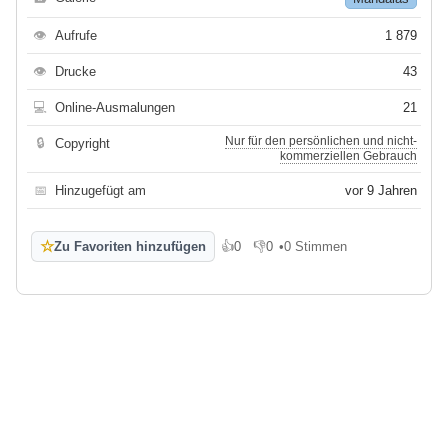
👁
Aufrufe
1 879
👁
Drucke
43
💻
Online-Ausmalungen
21
Nur für den persönlichen und nicht-
🔒
Copyright
kommerziellen Gebrauch
📅
Hinzugefügt am
vor 9 Jahren
☆
Zu Favoriten hinzufügen
👍
0
👎
0
•
0 Stimmen
Gefällt mir
Gefällt mir nicht