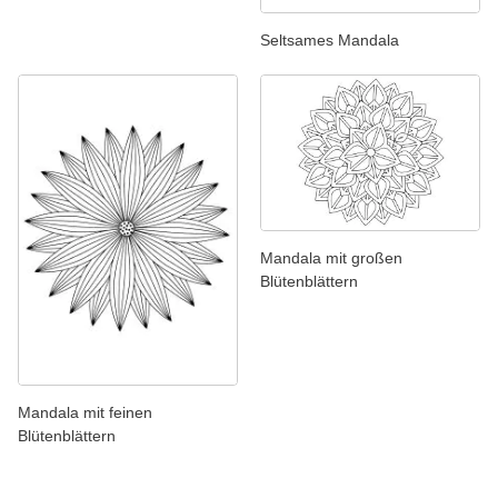
Seltsames Mandala
Mandala mit großen
Blütenblättern
Mandala mit feinen
Blütenblättern