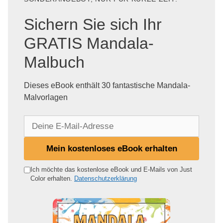
Sichern Sie sich Ihr
GRATIS Mandala-
Malbuch
Dieses eBook enthält 30 fantastische Mandala-
Malvorlagen
D
e
i
Mein kostenloses eBook erhalten
n
e
Ich möchte das kostenlose eBook und E-Mails von Just
Color erhalten.
Datenschutzerklärung
E
-
M
a