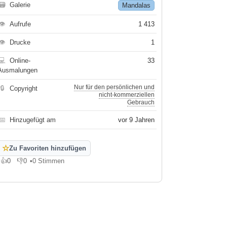
🗃
Galerie
Mandalas
👁
Aufrufe
1 413
👁
Drucke
1
💻
Online-
33
Ausmalungen
Nur für den persönlichen und
🔒
Copyright
nicht-kommerziellen
Gebrauch
📅
Hinzugefügt am
vor 9 Jahren
☆
Zu Favoriten hinzufügen
👍
0
👎
0
•
0 Stimmen
Gefällt mir
Gefällt mir nicht