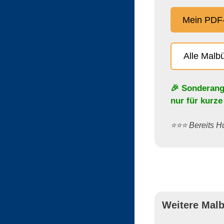
Mein PDF-
Alle Malb
🎉 Sonderang
nur für kurze
⭐️⭐️⭐️ Bereits
Weitere Malb