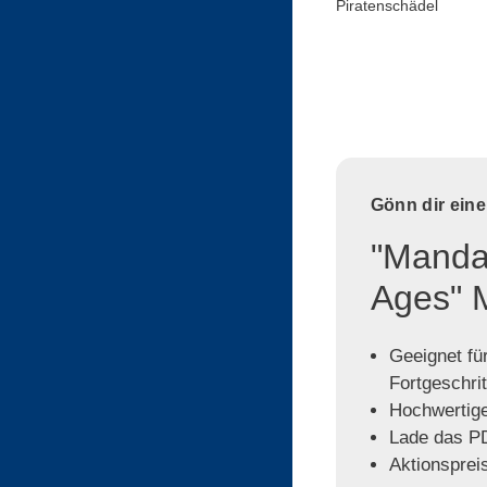
Piratenschädel
Gönn dir ein
"Mandal
Ages" 
Geeignet für
Fortgeschri
Hochwertige,
Lade das PD
Aktionspreis