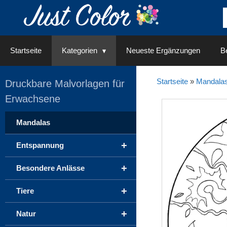
Springe
zum
Inhalt
Startseite
Kategorien
Neueste Ergänzungen
Be
Startseite
»
Mandala
Druckbare Malvorlagen für
Erwachsene
Mandalas
+
Entspannung
+
Besondere Anlässe
+
Tiere
+
Natur