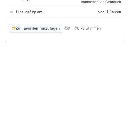
kommerziellen Gebrauch
📅
Hinzugefügt am
vor 11 Jahren
☆
Zu Favoriten hinzufügen
👍
0
👎
0
•
0 Stimmen
Gefällt mir
Gefällt mir nicht