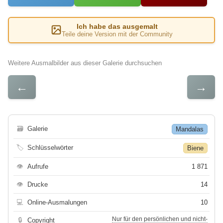
Ich habe das ausgemalt
Teile deine Version mit der Community
Weitere Ausmalbilder aus dieser Galerie durchsuchen
←
→
🗃
Galerie
Mandalas
🏷
Schlüsselwörter
Biene
👁
Aufrufe
1 871
👁
Drucke
14
💻
Online-Ausmalungen
10
Nur für den persönlichen und nicht-
🔒
Copyright