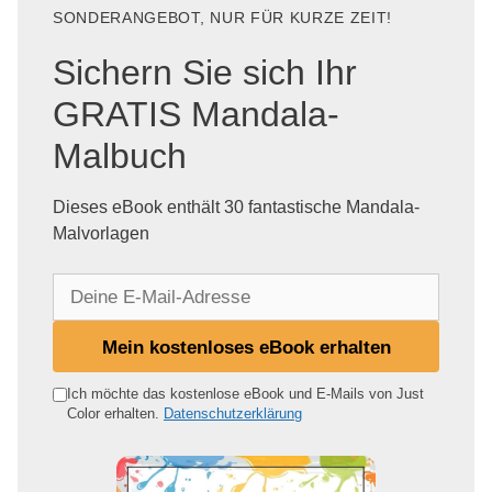
SONDERANGEBOT, NUR FÜR KURZE ZEIT!
Sichern Sie sich Ihr
GRATIS Mandala-
Malbuch
Dieses eBook enthält 30 fantastische Mandala-
Malvorlagen
D
e
i
Mein kostenloses eBook erhalten
n
e
Ich möchte das kostenlose eBook und E-Mails von Just
Color erhalten.
Datenschutzerklärung
E
-
M