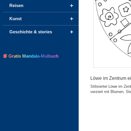
+
Reisen
+
Kunst
+
Geschichte & stories
📘 Gratis Mandala-Malbuch
Löwe im Zentrum ei
Stilisierter Löwe im Zen
verziert mit Blumen, St