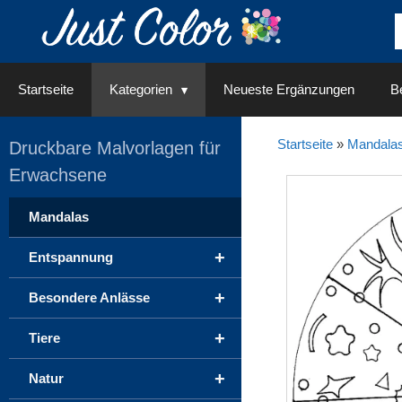
Springe
zum
Inhalt
Startseite
Kategorien
Neueste Ergänzungen
Be
Startseite
»
Mandala
Druckbare Malvorlagen für
Erwachsene
Mandalas
+
Entspannung
+
Besondere Anlässe
+
Tiere
+
Natur