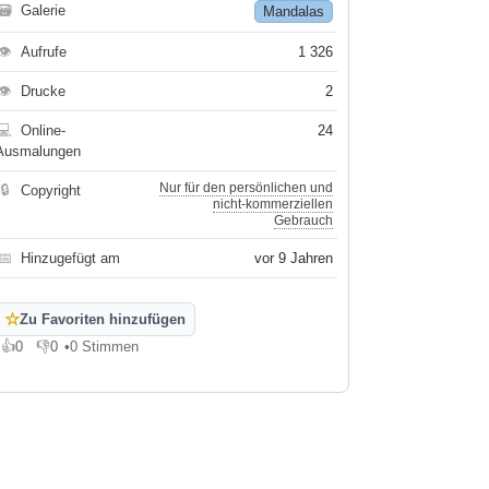
🗃
Galerie
Mandalas
👁
Aufrufe
1 326
👁
Drucke
2
💻
Online-
24
Ausmalungen
Nur für den persönlichen und
🔒
Copyright
nicht-kommerziellen
Gebrauch
📅
Hinzugefügt am
vor 9 Jahren
☆
Zu Favoriten hinzufügen
👍
0
👎
0
•
0 Stimmen
Gefällt mir
Gefällt mir nicht