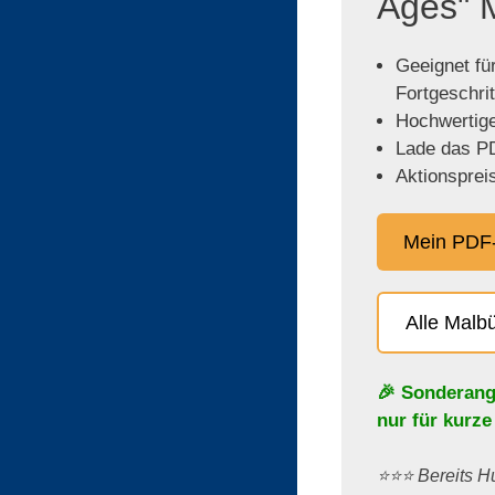
Ages" 
Geeignet für
Fortgeschri
Hochwertige,
Lade das PD
Aktionspreis
Mein PDF-
Alle Malb
🎉 Sonderang
nur für kurze
⭐️⭐️⭐️ Bereits