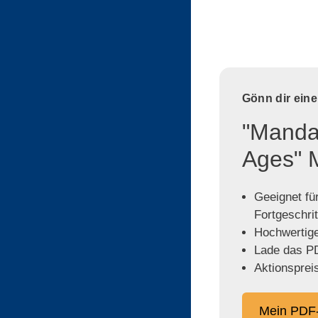
Gönn dir ein
"Mandal
Ages" 
Geeignet für
Fortgeschri
Hochwertige,
Lade das PD
Aktionspreis
Mein PDF-