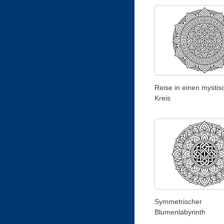
Reise in einen mystis
Kreis
Symmetrischer
Blumenlabyrinth