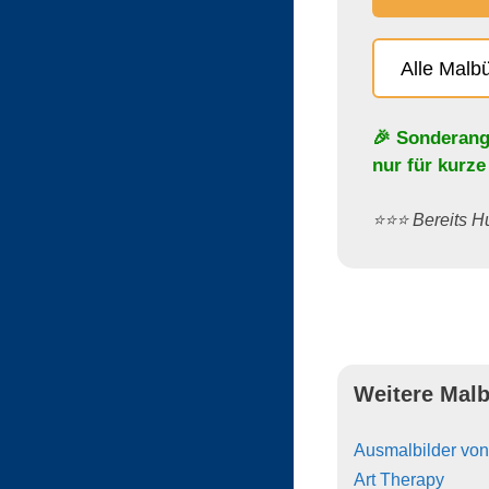
Alle Malb
🎉 Sonderang
nur für kurze
⭐️⭐️⭐️ Bereits
Weitere Malb
Ausmalbilder vo
Art Therapy