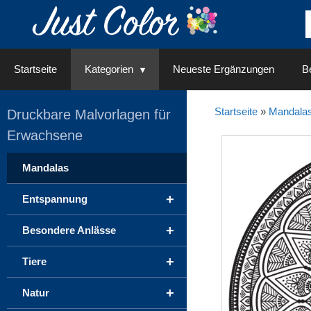
Springe
zum
Inhalt
Startseite
Kategorien
Neueste Ergänzungen
Be
Startseite
»
Mandala
Druckbare Malvorlagen für
Erwachsene
Mandalas
+
Entspannung
+
Besondere Anlässe
+
Tiere
+
Natur