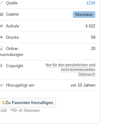
🔗
Quelle
123rf
🗃
Galerie
Mandalas
👁
Aufrufe
4 022
👁
Drucke
59
💻
Online-
20
Ausmalungen
Nur für den persönlichen und
🔒
Copyright
nicht-kommerziellen
Gebrauch
📅
Hinzugefügt am
vor 10 Jahren
☆
Zu Favoriten hinzufügen
👍
0
👎
0
•
0 Stimmen
Gefällt mir
Gefällt mir nicht