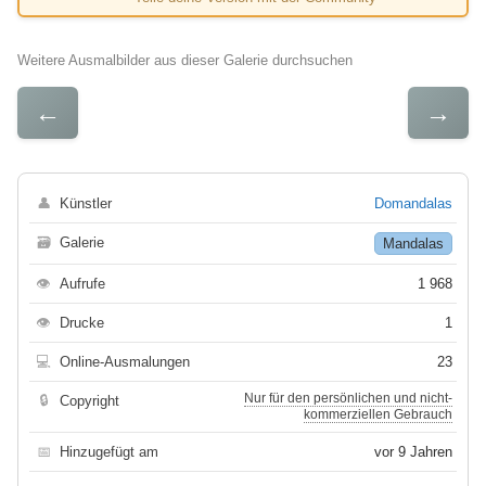
Weitere Ausmalbilder aus dieser Galerie durchsuchen
←
→
👤
Künstler
Domandalas
🗃
Galerie
Mandalas
👁
Aufrufe
1 968
👁
Drucke
1
💻
Online-Ausmalungen
23
Nur für den persönlichen und nicht-
🔒
Copyright
kommerziellen Gebrauch
📅
Hinzugefügt am
vor 9 Jahren