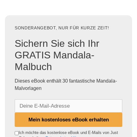
SONDERANGEBOT, NUR FÜR KURZE ZEIT!
Sichern Sie sich Ihr
GRATIS Mandala-
Malbuch
Dieses eBook enthält 30 fantastische Mandala-
Malvorlagen
D
e
i
Mein kostenloses eBook erhalten
n
e
Ich möchte das kostenlose eBook und E-Mails von Just