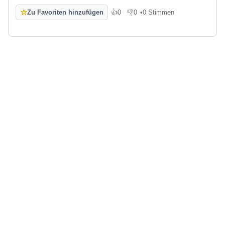
☆
Zu Favoriten hinzufügen
👍
0
👎
0
•
0 Stimmen
Gefällt mir
Gefällt mir nicht