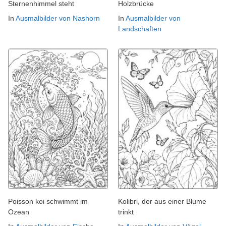
Sternenhimmel steht
Holzbrücke
In
Ausmalbilder von Nashorn
In
Ausmalbilder von
Landschaften
Poisson koi schwimmt im
Kolibri, der aus einer Blume
Ozean
trinkt