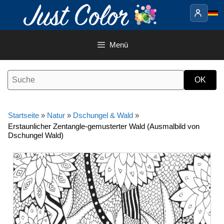
Springe
zum
Inhalt
Menü
Startseite
»
Natur
»
Dschungel & Wald
»
Erstaunlicher Zentangle-gemusterter Wald (Ausmalbild von
Dschungel Wald)