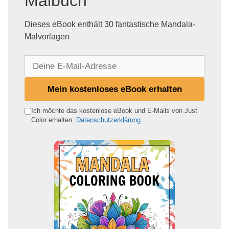
Malbuch
Dieses eBook enthält 30 fantastische Mandala-
Malvorlagen
D
e
i
Mein kostenloses eBook erhalten
n
e
Ich möchte das kostenlose eBook und E-Mails von Just
Color erhalten.
Datenschutzerklärung
E
-
M
a
i
l
-
A
d