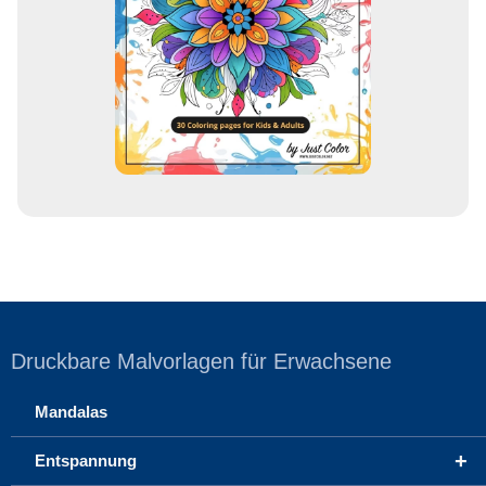
r
e
s
s
e
Druckbare Malvorlagen für Erwachsene
Mandalas
+
Entspannung