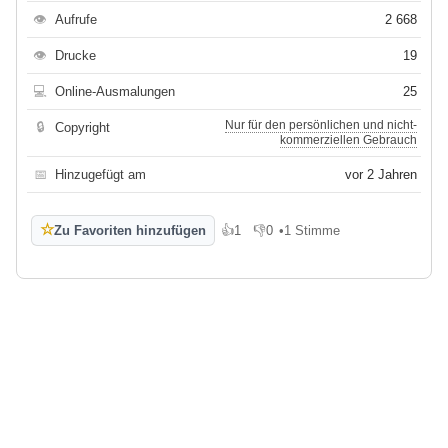
👁
Aufrufe
2 668
👁
Drucke
19
💻
Online-Ausmalungen
25
Nur für den persönlichen und nicht-
🔒
Copyright
kommerziellen Gebrauch
📅
Hinzugefügt am
vor 2 Jahren
☆
Zu Favoriten hinzufügen
👍
1
👎
0
•
1 Stimme
Gefällt mir
Gefällt mir nicht