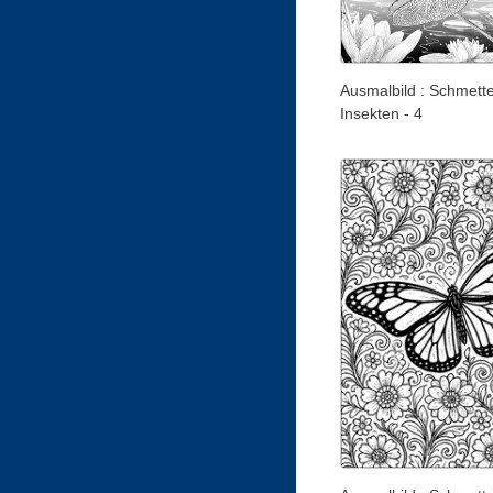
Ausmalbild : Schmette
Insekten - 4