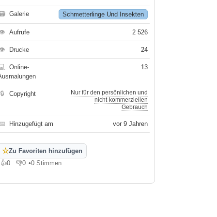
🗃
Galerie
Schmetterlinge Und Insekten
👁
Aufrufe
2 526
👁
Drucke
24
💻
Online-
13
Ausmalungen
Nur für den persönlichen und
🔒
Copyright
nicht-kommerziellen
Gebrauch
📅
Hinzugefügt am
vor 9 Jahren
☆
Zu Favoriten hinzufügen
👍
0
👎
0
•
0 Stimmen
Gefällt mir
Gefällt mir nicht