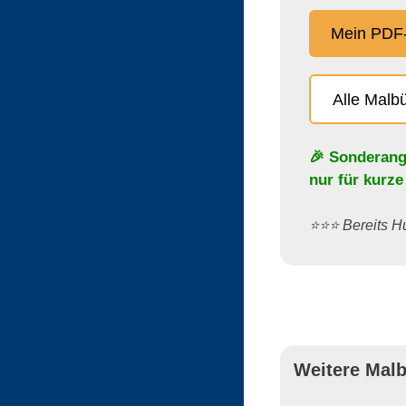
Mein PDF-
Alle Malb
🎉 Sonderang
nur für kurze
⭐️⭐️⭐️ Bereits
Weitere Malb