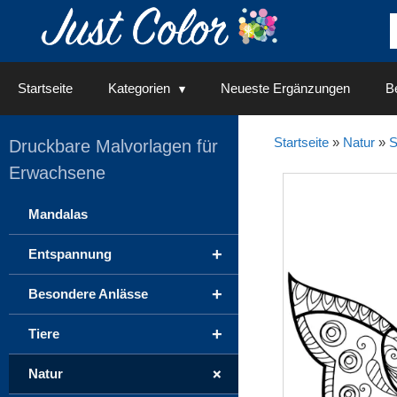
Springe
zum
Inhalt
Startseite
Kategorien
Neueste Ergänzungen
Be
Startseite
»
Natur
»
S
Druckbare Malvorlagen für
Erwachsene
Mandalas
+
Entspannung
+
Besondere Anlässe
+
Tiere
+
Natur