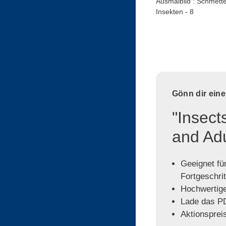
Ausmalbild : Schmette
Insekten - 8
Gönn dir ein
"Insect
and Ad
Geeignet für
Fortgeschri
Hochwertige,
Lade das PD
Aktionspreis