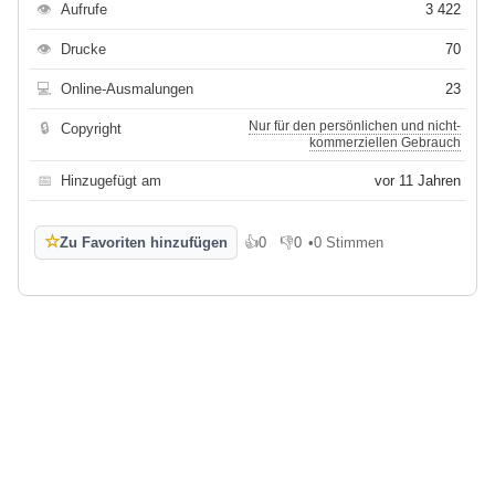
👁
Aufrufe
3 422
👁
Drucke
70
💻
Online-Ausmalungen
23
Nur für den persönlichen und nicht-
🔒
Copyright
kommerziellen Gebrauch
📅
Hinzugefügt am
vor 11 Jahren
☆
Zu Favoriten hinzufügen
👍
0
👎
0
•
0 Stimmen
Gefällt mir
Gefällt mir nicht