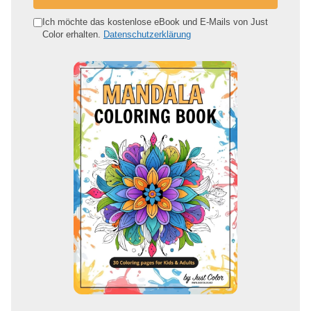
n
e
Ich möchte das kostenlose eBook und E-Mails von Just
Color erhalten.
Datenschutzerklärung
E
-
M
a
i
l
-
A
d
r
e
s
s
e