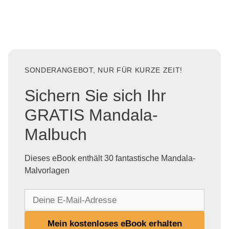
SONDERANGEBOT, NUR FÜR KURZE ZEIT!
Sichern Sie sich Ihr
GRATIS Mandala-
Malbuch
Dieses eBook enthält 30 fantastische Mandala-
Malvorlagen
D
e
i
Mein kostenloses eBook erhalten