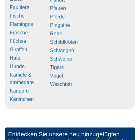
Faultiere
Pfauen
Fische
Pferde
Flamingos
Pinguine
Frösche
Rehe
Füchse
Schildkröten
Giraffen
Schlangen
Haie
Schweine
Hunde
Tigers
Kamele &
Vögel
dromedare
Waschbär
Känguru
Kaninchen
Entdecken Sie unsere neu hinzugefügten