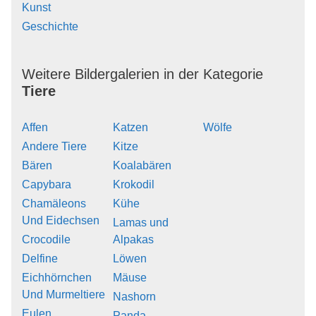
Kunst
Geschichte
Weitere Bildergalerien in der Kategorie
Tiere
Affen
Katzen
Wölfe
Andere Tiere
Kitze
Bären
Koalabären
Capybara
Krokodil
Chamäleons
Kühe
Und Eidechsen
Lamas und
Crocodile
Alpakas
Delfine
Löwen
Eichhörnchen
Mäuse
Und Murmeltiere
Nashorn
Eulen
Panda