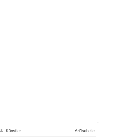
👤
Künstler
Art'Isabelle