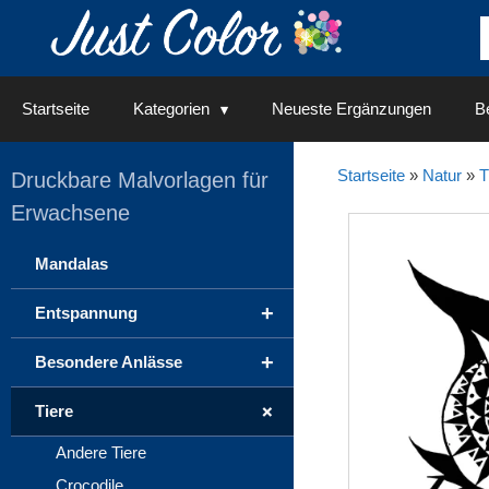
Springe
zum
Inhalt
Startseite
Kategorien
Neueste Ergänzungen
Be
Startseite
»
Natur
»
T
Druckbare Malvorlagen für
Erwachsene
Mandalas
+
Entspannung
+
Besondere Anlässe
+
Tiere
Andere Tiere
Crocodile