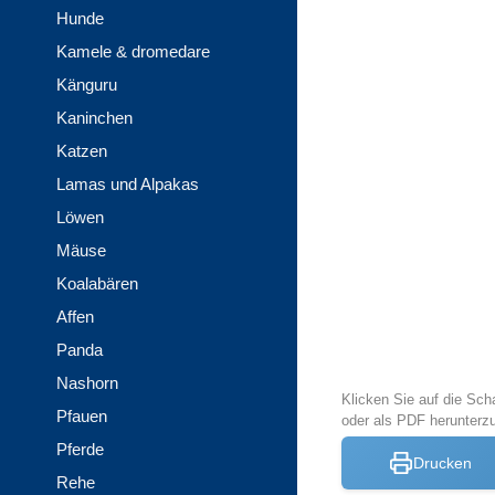
Hunde
Kamele & dromedare
Känguru
Kaninchen
Katzen
Lamas und Alpakas
Löwen
Mäuse
Koalabären
Affen
Panda
Nashorn
Klicken Sie auf die Sch
Pfauen
oder als PDF herunterz
Pferde
Drucken
Rehe