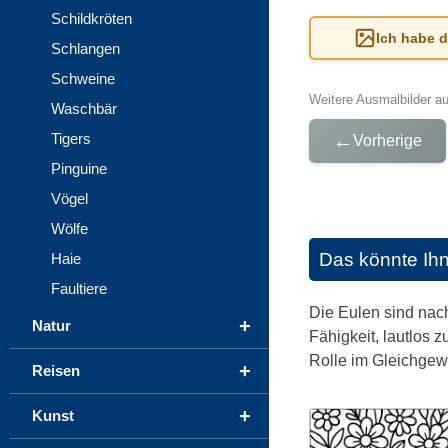
Schildkröten
Ich habe 
Schlangen
Schweine
Weitere Ausmalbilder a
Waschbär
←
Tigers
Vorherige
Pinguine
Vögel
Wölfe
Das könnte Ih
Haie
Faultiere
Die Eulen sind nach
+
Natur
Fähigkeit, lautlos 
Rolle im Gleichgewi
+
Reisen
+
Kunst