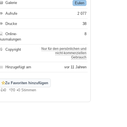
🗃
Galerie
Eulen
👁
Aufrufe
2 077
👁
Drucke
38
💻
Online-
8
Ausmalungen
Nur für den persönlichen und
🔒
Copyright
nicht-kommerziellen
Gebrauch
📅
Hinzugefügt am
vor 11 Jahren
☆
Zu Favoriten hinzufügen
👍
0
👎
0
•
0 Stimmen
Gefällt mir
Gefällt mir nicht