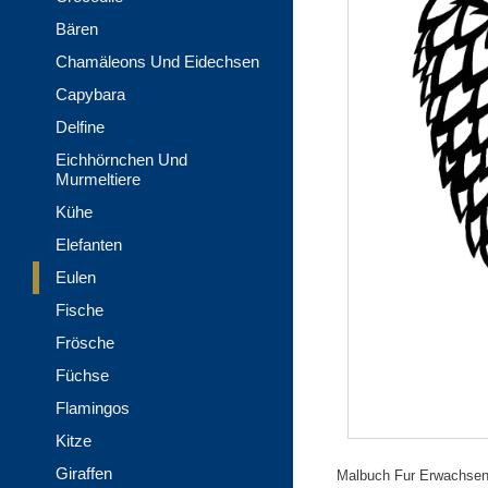
Bären
Chamäleons Und Eidechsen
Capybara
Delfine
Eichhörnchen Und
Murmeltiere
Kühe
Elefanten
Eulen
Fische
Frösche
Füchse
Flamingos
Kitze
Giraffen
Malbuch Fur Erwachsene