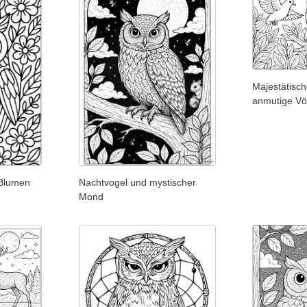
Majestätisc
anmutige Vö
 Blumen
Nachtvogel und mystischer
Mond