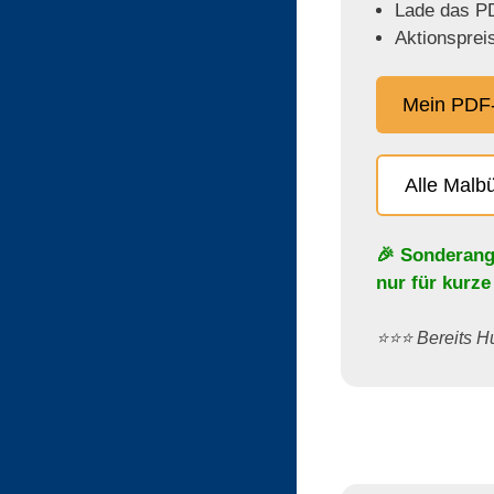
Lade das PD
Aktionspreis
Mein PDF-
Alle Malb
🎉 Sonderang
nur für kurze
⭐️⭐️⭐️ Bereits