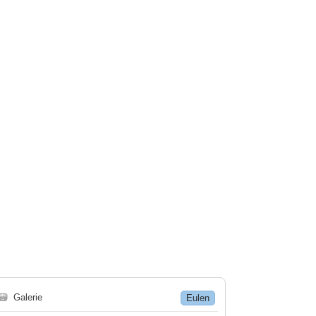
🗃
Galerie
Eulen