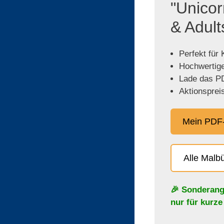
"Unicor
& Adult
Perfekt für
Hochwertige,
Lade das PD
Aktionspreis
Mein PDF-
Alle Malb
🎉 Sonderang
nur für kurze