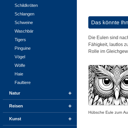
Schildkröten
Schlangen
Das könnte Ih
Schweine
Waschbär
Die Eulen sind nach
Tigers
Fähigkeit, lautlos 
Pinguine
Rolle im Gleichgewi
Vögel
Wölfe
Haie
Faultiere
+
Natur
+
Reisen
Hübsche Eule zum A
+
Kunst