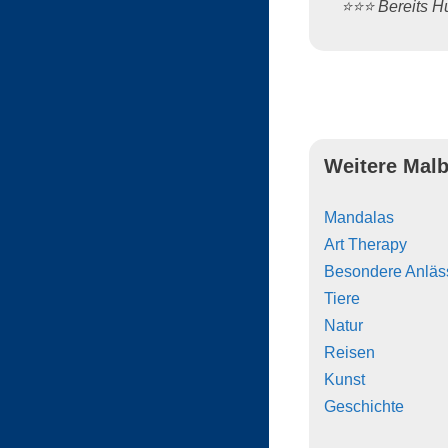
⭐️⭐️⭐️ Bereits
Weitere Malb
Mandalas
Art Therapy
Besondere Anläs
Tiere
Natur
Reisen
Kunst
Geschichte