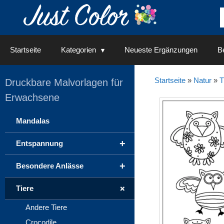
Springe
zum
Inhalt
Startseite
Kategorien
Neueste Ergänzungen
Be
Startseite
»
Natur
»
T
Druckbare Malvorlagen für
Erwachsene
Mandalas
+
Entspannung
+
Besondere Anlässe
+
Tiere
Andere Tiere
Crocodile