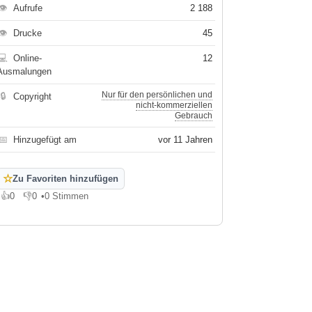
👁
Aufrufe
2 188
👁
Drucke
45
💻
Online-
12
Ausmalungen
Nur für den persönlichen und
🔒
Copyright
nicht-kommerziellen
Gebrauch
📅
Hinzugefügt am
vor 11 Jahren
☆
Zu Favoriten hinzufügen
👍
0
👎
0
•
0 Stimmen
Gefällt mir
Gefällt mir nicht