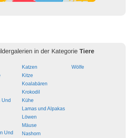
ldergalerien in der Kategorie
Tiere
Katzen
Wölfe
e
Kitze
Koalabären
Krokodil
 Und
Kühe
Lamas und Alpakas
Löwen
Mäuse
en Und
Nashorn