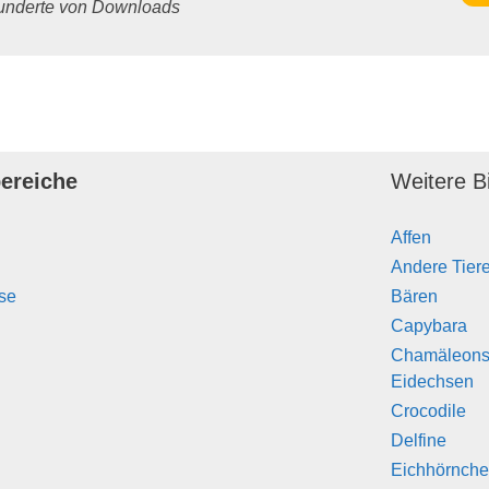
 Hunderte von Downloads
ereiche
Weitere Bi
Affen
Andere Tier
se
Bären
Capybara
Chamäleons
Eidechsen
Crocodile
Delfine
Eichhörnch