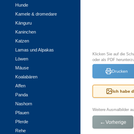
Hunde
Kamele & dromedare
Känguru
Kaninchen
Katzen
Lamas und Alpakas
Klicken Sie auf die Sch
Löwen
oder als PDF herunterz
Mäuse
Drucken
Koalabären
Affen
Ich habe 
Panda
Nashorn
Weitere Ausmalbilder a
Pfauen
←
Pferde
Vorherige
Rehe