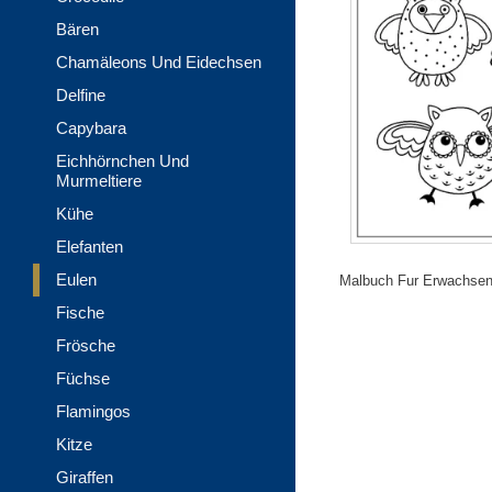
Bären
Chamäleons Und Eidechsen
Delfine
Capybara
Eichhörnchen Und
Murmeltiere
Kühe
Elefanten
Eulen
Malbuch Fur Erwachsene
Fische
Frösche
Füchse
Flamingos
Kitze
Giraffen