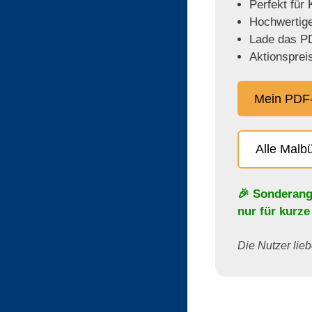
Perfekt für
Hochwertige,
Lade das PD
Aktionspreis
Mein PDF-
Alle Malb
🎉 Sonderang
nur für kurze
Die Nutzer lieb