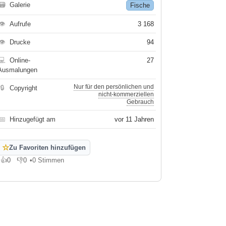
🗃
Galerie
Fische
👁
Aufrufe
3 168
👁
Drucke
94
💻
Online-
27
Ausmalungen
Nur für den persönlichen und
🔒
Copyright
nicht-kommerziellen
Gebrauch
📅
Hinzugefügt am
vor 11 Jahren
☆
Zu Favoriten hinzufügen
👍
0
👎
0
•
0 Stimmen
Gefällt mir
Gefällt mir nicht