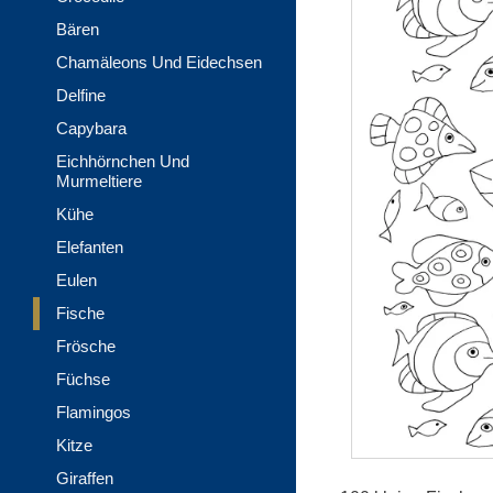
Bären
Chamäleons Und Eidechsen
Delfine
Capybara
Eichhörnchen Und
Murmeltiere
Kühe
Elefanten
Eulen
Fische
Frösche
Füchse
Flamingos
Kitze
Giraffen