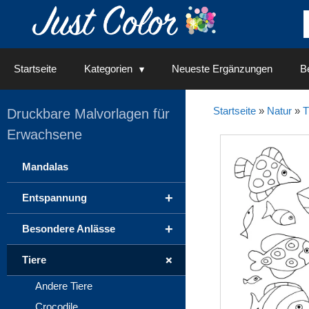
Springe
zum
Inhalt
Startseite
Kategorien
Neueste Ergänzungen
Be
Startseite
»
Natur
»
T
Druckbare Malvorlagen für
Erwachsene
Mandalas
+
Entspannung
+
Besondere Anlässe
+
Tiere
Andere Tiere
Crocodile