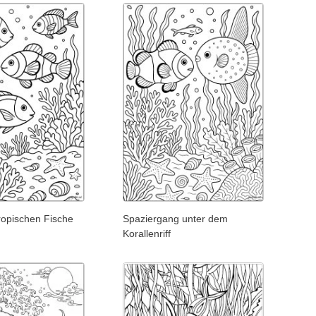
ropischen Fische
Spaziergang unter dem
Korallenriff