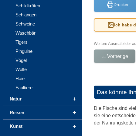
Drucken
Schildkröten
Schlangen
Schweine
Ich habe 
Waschbär
Tigers
Weitere Ausmalbilder a
Pinguine
←
Vorherige
Vögel
Wölfe
Haie
Faultiere
Das könnte Ih
+
Natur
Die Fische sind vi
+
Reisen
sie eine entscheide
der Nahrungskette 
+
Kunst