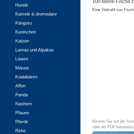
100 kleine Fische
Hunde
Eine Vielzahl von Fisch
Kamele & dromedare
Känguru
Kaninchen
Katzen
Lamas und Alpakas
Löwen
Mäuse
Koalabären
Affen
Panda
Nashorn
Pfauen
Pferde
Klicken Sie auf die Sch
oder als PDF herunterz
Rehe