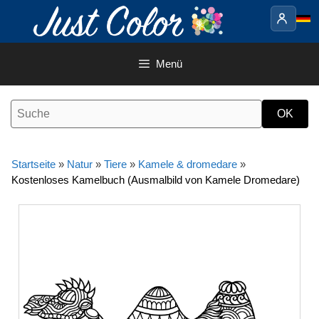
Springe
zum
Inhalt
Menü
Startseite
»
Natur
»
Tiere
»
Kamele & dromedare
»
Kostenloses Kamelbuch (Ausmalbild von Kamele Dromedare)