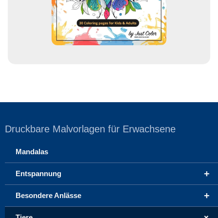
s
e
Druckbare Malvorlagen für Erwachsene
Mandalas
+
Entspannung
+
Besondere Anlässe
+
Tiere