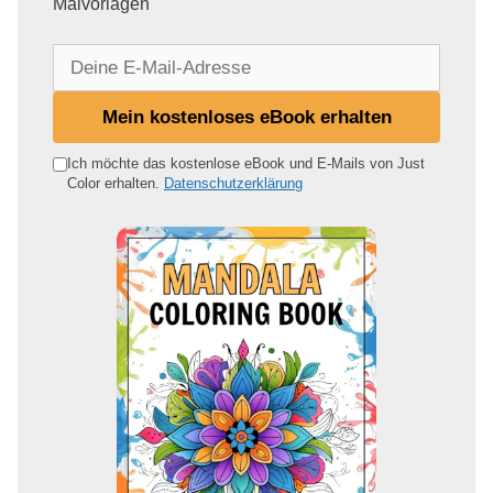
Malvorlagen
D
e
i
Mein kostenloses eBook erhalten
n
e
Ich möchte das kostenlose eBook und E-Mails von Just
Color erhalten.
Datenschutzerklärung
E
-
M
a
i
l
-
A
d
r
e
s