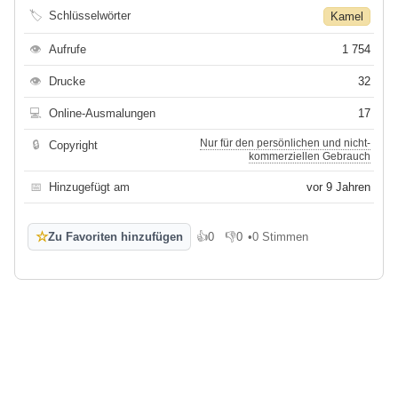
🏷
Schlüsselwörter
Kamel
👁
Aufrufe
1 754
👁
Drucke
32
💻
Online-Ausmalungen
17
Nur für den persönlichen und nicht-
🔒
Copyright
kommerziellen Gebrauch
📅
Hinzugefügt am
vor 9 Jahren
☆
Zu Favoriten hinzufügen
👍
0
👎
0
•
0 Stimmen
Gefällt mir
Gefällt mir nicht