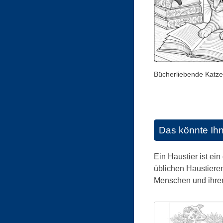
Bücherliebende Katz
Das könnte Ih
Ein Haustier ist ein
üblichen Haustiere
Menschen und ihren 