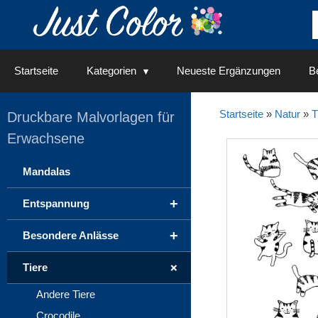
Springe
zum
Inhalt
Startseite
Kategorien
Neueste Ergänzungen
Be
Startseite
»
Natur
»
T
Druckbare Malvorlagen für
Erwachsene
Mandalas
+
Entspannung
+
Besondere Anlässe
+
Tiere
Andere Tiere
Crocodile