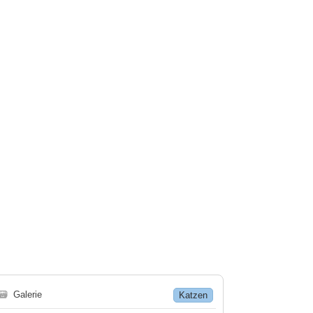
🗃
Galerie
Katzen