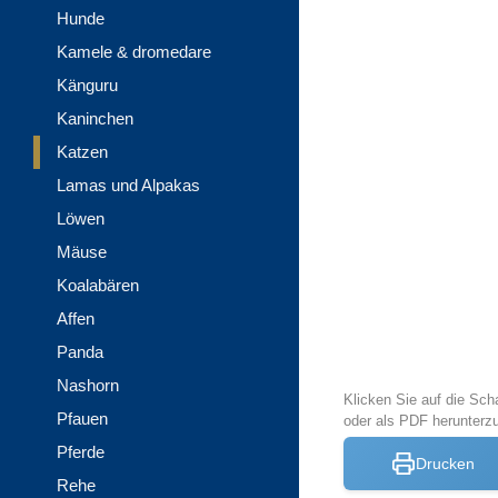
Hunde
Kamele & dromedare
Känguru
Kaninchen
Katzen
Lamas und Alpakas
Löwen
Mäuse
Koalabären
Affen
Panda
Nashorn
Klicken Sie auf die Sch
Pfauen
oder als PDF herunter
Pferde
Drucken
Rehe