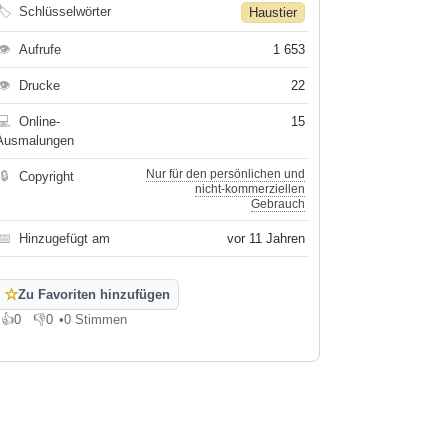
🏷
Schlüsselwörter
Haustier
👁
Aufrufe
1 653
👁
Drucke
22
💻
Online-
15
Ausmalungen
Nur für den persönlichen und
🔒
Copyright
nicht-kommerziellen
Gebrauch
📅
Hinzugefügt am
vor 11 Jahren
☆
Zu Favoriten hinzufügen
👍
0
👎
0
•
0 Stimmen
Gefällt mir
Gefällt mir nicht