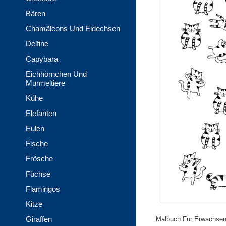
Bären
Chamäleons Und Eidechsen
Delfine
Capybara
Eichhörnchen Und
Murmeltiere
Kühe
Elefanten
Eulen
Fische
Frösche
Füchse
Flamingos
Kitze
Giraffen
Malbuch Fur Erwachsene