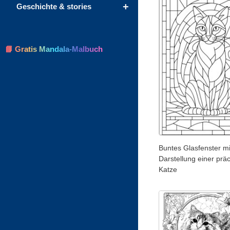
+
Geschichte & stories
📘 Gratis Mandala-Malbuch
Buntes Glasfenster mi
Darstellung einer prä
Katze