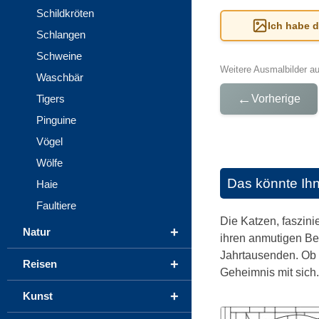
Schildkröten
Ich habe 
Schlangen
Schweine
Weitere Ausmalbilder a
Waschbär
←
Tigers
Vorherige
Pinguine
Vögel
Wölfe
Das könnte Ih
Haie
Faultiere
Die Katzen, faszin
+
Natur
ihren anmutigen Be
Jahrtausenden. Ob 
+
Reisen
Geheimnis mit sich.
+
Kunst