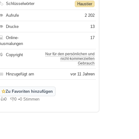
🏷
Schlüsselwörter
Haustier
👁
Aufrufe
2 202
👁
Drucke
13
💻
Online-
17
Ausmalungen
Nur für den persönlichen und
🔒
Copyright
nicht-kommerziellen
Gebrauch
📅
Hinzugefügt am
vor 11 Jahren
☆
Zu Favoriten hinzufügen
👍
0
👎
0
•
0 Stimmen
Gefällt mir
Gefällt mir nicht