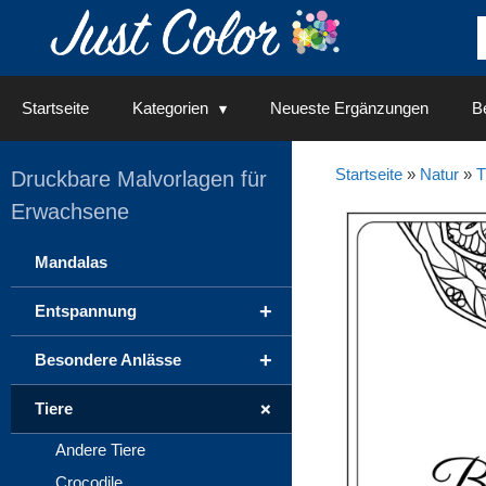
Springe
zum
Inhalt
Startseite
Kategorien
Neueste Ergänzungen
Be
Startseite
»
Natur
»
T
Druckbare Malvorlagen für
Erwachsene
Mandalas
+
Entspannung
+
Besondere Anlässe
+
Tiere
Andere Tiere
Crocodile