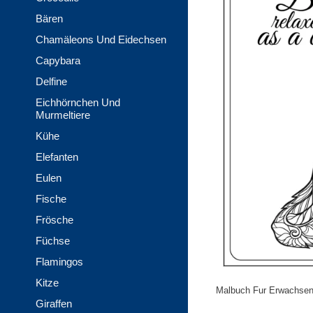
Bären
Chamäleons Und Eidechsen
Capybara
Delfine
Eichhörnchen Und
Murmeltiere
Kühe
Elefanten
Eulen
Fische
Frösche
Füchse
Flamingos
Kitze
Malbuch Fur Erwachsene
Giraffen