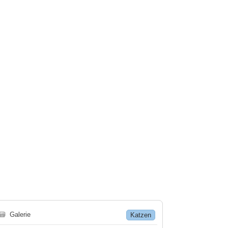
🗃
Galerie
Katzen