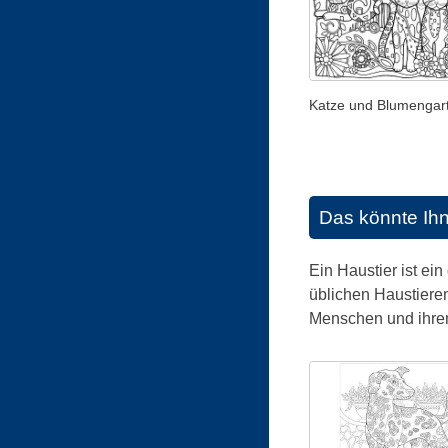
Katze und Blumengar
Das könnte Ih
Ein Haustier ist ein
üblichen Haustiere
Menschen und ihren 