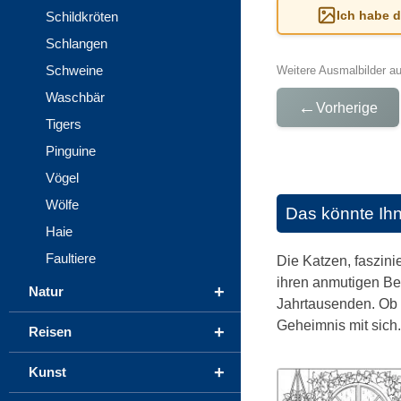
Ich habe 
Schildkröten
Schlangen
Schweine
Weitere Ausmalbilder a
Waschbär
←
Vorherige
Tigers
Pinguine
Vögel
Wölfe
Das könnte Ih
Haie
Faultiere
Die Katzen, faszin
ihren anmutigen Be
+
Natur
Jahrtausenden. Ob 
Geheimnis mit sich.
+
Reisen
+
Kunst