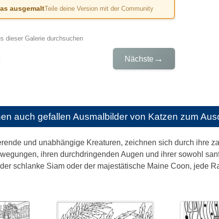
das ausgemalt
Teile deine Version mit der Community
us dieser Galerie durchsuchen
→
Nächste
nen auch gefallen
Ausmalbilder von Katzen zum Aus
ierende und unabhängige Kreaturen, zeichnen sich durch ihre z
wegungen, ihren durchdringenden Augen und ihrer sowohl sanfte
der schlanke Siam oder der majestätische Maine Coon, jede Ra