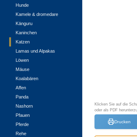
Hunde
Kamele & dromedare
Känguru
Kaninchen
Katzen
Lamas und Alpakas
Löwen
Mäuse
Koalabären
Affen
Panda
Klicken Sie auf die Sch
Nashorn
oder als PDF herunter
Pfauen
Drucken
Pferde
Rehe