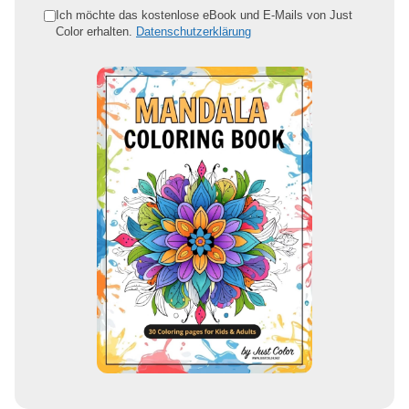
e
Ich möchte das kostenlose eBook und E-Mails von Just
Color erhalten.
Datenschutzerklärung
E
-
M
a
i
l
-
A
d
r
e
s
s
e