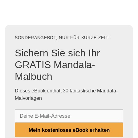
SONDERANGEBOT, NUR FÜR KURZE ZEIT!
Sichern Sie sich Ihr
GRATIS Mandala-
Malbuch
Dieses eBook enthält 30 fantastische Mandala-
Malvorlagen
D
e
i
Mein kostenloses eBook erhalten
n