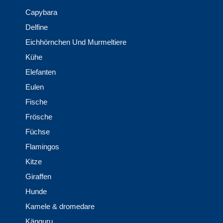
Capybara
Delfine
Eichhörnchen Und Murmeltiere
Kühe
Elefanten
Eulen
Fische
Frösche
Füchse
Flamingos
Kitze
Giraffen
Hunde
Kamele & dromedare
Känguru