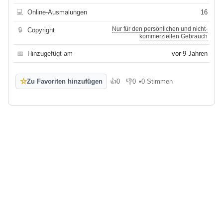
💻
Online-Ausmalungen
16
Nur für den persönlichen und nicht-
🔒
Copyright
kommerziellen Gebrauch
📅
Hinzugefügt am
vor 9 Jahren
☆
Zu Favoriten hinzufügen
👍
0
👎
0
•
0 Stimmen
Gefällt mir
Gefällt mir nicht