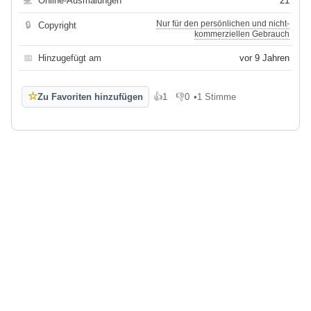
💻
Online-Ausmalungen
21
Nur für den persönlichen und nicht-
🔒
Copyright
kommerziellen Gebrauch
📅
Hinzugefügt am
vor 9 Jahren
☆
Zu Favoriten hinzufügen
👍
1
👎
0
•
1 Stimme
Gefällt mir
Gefällt mir nicht