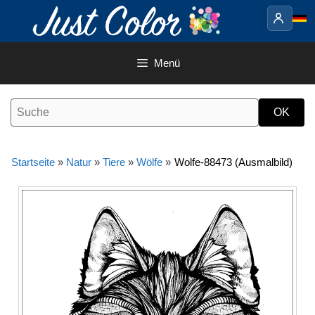
Springe
zum
Inhalt
Menü
Startseite
»
Natur
»
Tiere
»
Wölfe
»
Wolfe-88473 (Ausmalbild)