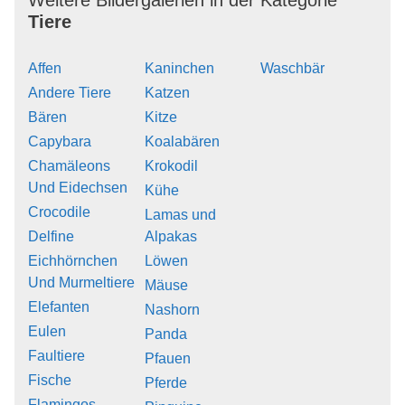
Weitere Bildergalerien in der Kategorie
Tiere
Affen
Kaninchen
Waschbär
Andere Tiere
Katzen
Bären
Kitze
Capybara
Koalabären
Chamäleons
Krokodil
Und Eidechsen
Kühe
Crocodile
Lamas und
Delfine
Alpakas
Eichhörnchen
Löwen
Und Murmeltiere
Mäuse
Elefanten
Nashorn
Eulen
Panda
Faultiere
Pfauen
Fische
Pferde
Flamingos