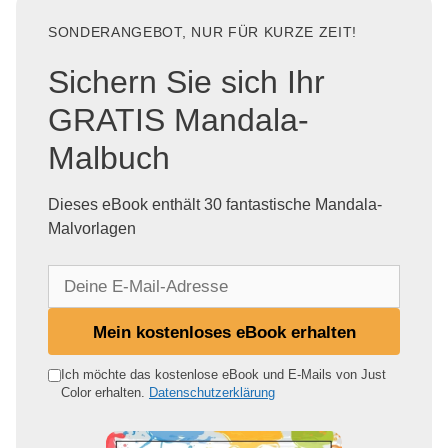
SONDERANGEBOT, NUR FÜR KURZE ZEIT!
Sichern Sie sich Ihr
GRATIS Mandala-
Malbuch
Dieses eBook enthält 30 fantastische Mandala-
Malvorlagen
D
e
i
Mein kostenloses eBook erhalten
n
e
Ich möchte das kostenlose eBook und E-Mails von Just
Color erhalten.
Datenschutzerklärung
E
-
M