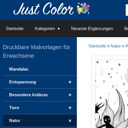
Springe
zum
Inhalt
Startseite
Kategorien
Neueste Ergänzungen
Be
Startseite
»
Natur
»
W
Druckbare Malvorlagen für
Erwachsene
Mandalas
+
Entspannung
+
Besondere Anlässe
+
Tiere
+
Natur