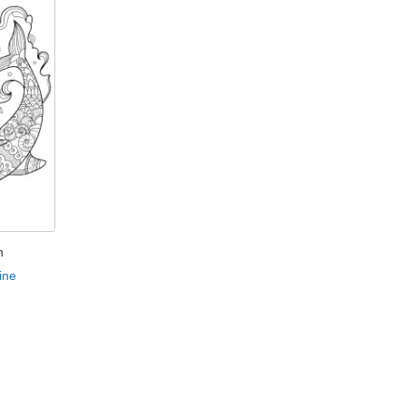
n
ine