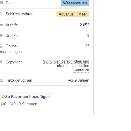
🗃
Galerie
Wasserwelten
🏷
Schlüsselwörter
Aquarius
Meer
👁
Aufrufe
2 052
👁
Drucke
1
💻
Online-
23
Ausmalungen
Nur für den persönlichen und
🔒
Copyright
nicht-kommerziellen
Gebrauch
📅
Hinzugefügt am
vor 9 Jahren
☆
Zu Favoriten hinzufügen
👍
0
👎
0
•
0 Stimmen
Gefällt mir
Gefällt mir nicht