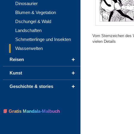
Dinosaurier
Blumen & Vegetation
Dschungel & Wald
Landschaften
Vom Sternzeichen des Wa
Schmetterlinge und Insekten
vielen Details
Wasserwelten
+
Reisen
+
Kunst
+
Geschichte & stories
📘 Gratis Mandala-Malbuch