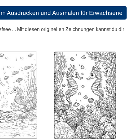
um Ausdrucken und Ausmalen für Erwachsene
see ... Mit diesen originellen Zeichnungen kannst du dir