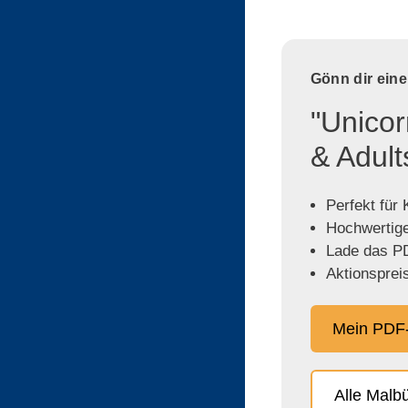
Gönn dir ein
"Unicor
& Adult
Perfekt für
Hochwertige,
Lade das PD
Aktionspreis
Mein PDF-
Alle Malb