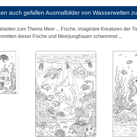
nen auch gefallen
Ausmalbilder von Wasserwelten z
lseiten zum Thema Meer ... Fische, imaginäre Kreaturen der Tief
 inmitten dieser Fische und Meerjungfrauen schwimmst ...