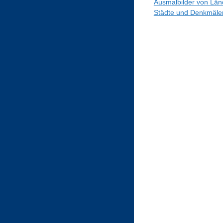
Ausmalbilder von Län
Städte und Denkmäle