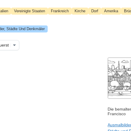
talien
Vereinigte Staaten
Frankreich
Kirche
Dorf
Amerika
Brü
der, Städte Und Denkmäler
Die bemalt
Francisco
Ausmalbilde
Städte und 