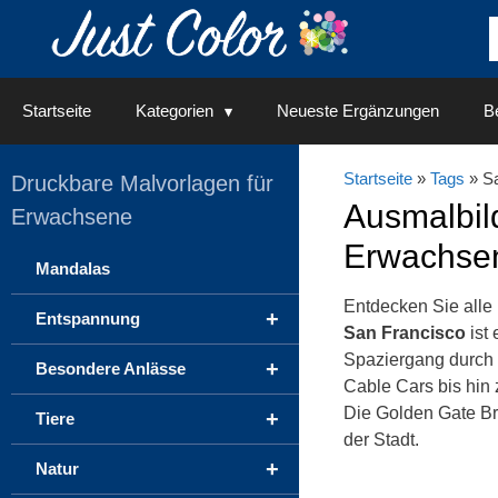
Springe
zum
Inhalt
Startseite
Kategorien
Neueste Ergänzungen
Be
Startseite
»
Tags
» Sa
Druckbare Malvorlagen für
Ausmalbil
Erwachsene
Erwachse
Mandalas
Entdecken Sie alle
+
Entspannung
San Francisco
ist 
Spaziergang durch 
+
Besondere Anlässe
Cable Cars bis hin
Die Golden Gate Bri
+
Tiere
der Stadt.
+
Natur