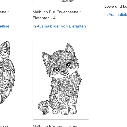
Löwe und k
ene :
Malbuch Fur Erwachsene :
In
Ausmalbil
Elefanten - 4
elfine
In
Ausmalbilder von Elefanten
Malbuch Fur Erwachsene :