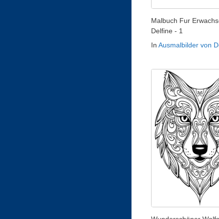
Malbuch Fur Erwachs
Delfine - 1
In
Ausmalbilder von D