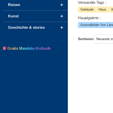
Verwandte Tags :
+
Reisen
Gebäude
Haus
I
+
Kunst
Hauptgalerie :
Ausmalbilder Von Län
+
Geschichte & stories
Sortieren
📘 Gratis Mandala-Malbuch