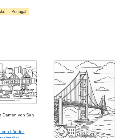
cke
Portugal
en Damen von San
r von Länder,
Denkmäler