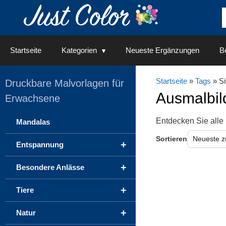
Springe
zum
Inhalt
Startseite
Kategorien
Neueste Ergänzungen
Be
Startseite
»
Tags
» Si
Druckbare Malvorlagen für
Ausmalbil
Erwachsene
Entdecken Sie alle
Mandalas
Sortieren
+
Entspannung
+
Besondere Anlässe
+
Tiere
+
Natur