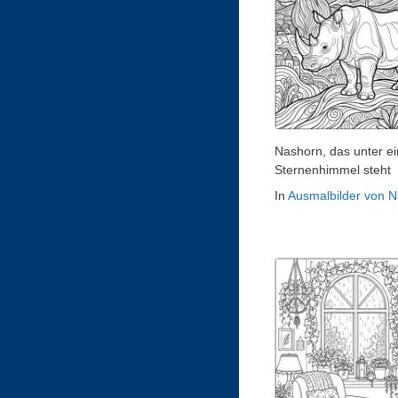
Nashorn, das unter e
Sternenhimmel steht
In
Ausmalbilder von 