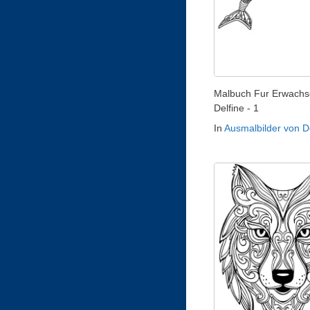
Malbuch Fur Erwachs
Delfine - 1
In
Ausmalbilder von D