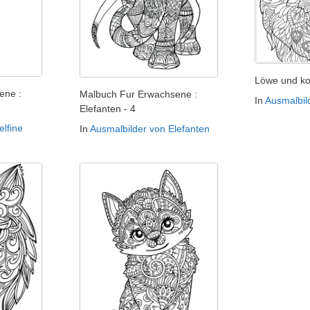
Löwe und k
ene :
Malbuch Fur Erwachsene :
In
Ausmalbil
Elefanten - 4
elfine
In
Ausmalbilder von Elefanten