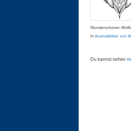
Wunderschöner Wolfs
In
Ausmalbilder von W
Du kannst sehen
me