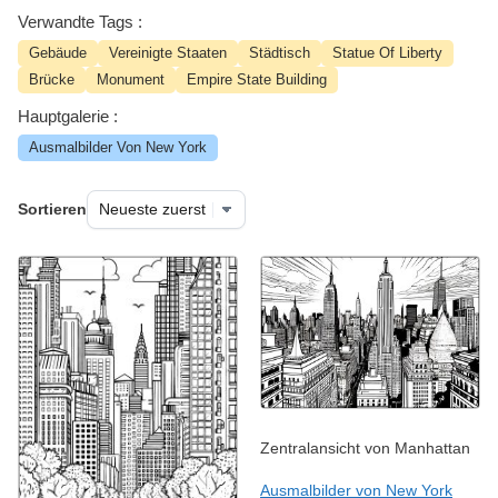
Verwandte Tags :
Gebäude
Vereinigte Staaten
Städtisch
Statue Of Liberty
Brücke
Monument
Empire State Building
Hauptgalerie :
Ausmalbilder Von New York
Sortieren
Zentralansicht von Manhattan
Ausmalbilder von New York