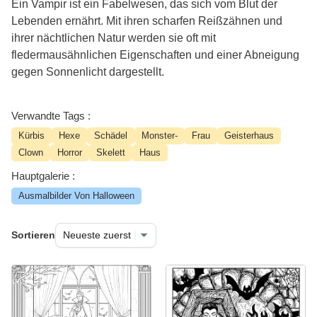
Ein Vampir ist ein Fabelwesen, das sich vom Blut der
Lebenden ernährt. Mit ihren scharfen Reißzähnen und
ihrer nächtlichen Natur werden sie oft mit
fledermausähnlichen Eigenschaften und einer Abneigung
gegen Sonnenlicht dargestellt.
Verwandte Tags :
Kürbis
Hexe
Schädel
Monster-
Frau
Geisterhaus
Clown
Horror
Skelett
Haus
Hauptgalerie :
Ausmalbilder Von Halloween
Sortieren