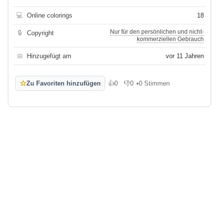
💻
Online colorings
18
Nur für den persönlichen und nicht-
🔒
Copyright
kommerziellen Gebrauch
📅
Hinzugefügt am
vor 11 Jahren
☆
Zu Favoriten hinzufügen
👍
0
👎
0
•
0 Stimmen
Gefällt mir
Gefällt mir nicht