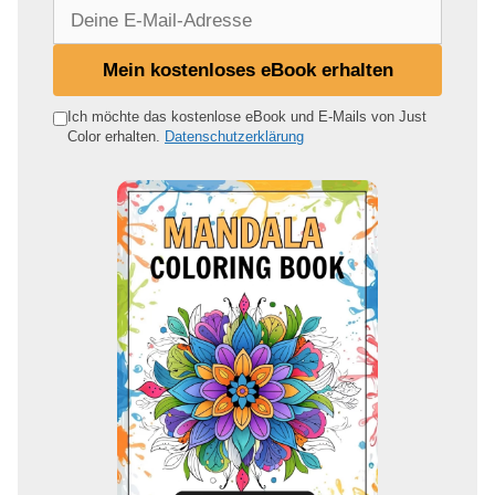
D
e
i
Mein kostenloses eBook erhalten
n
e
Ich möchte das kostenlose eBook und E-Mails von Just
Color erhalten.
Datenschutzerklärung
E
-
M
a
i
l
-
A
d
r
e
s
s
e