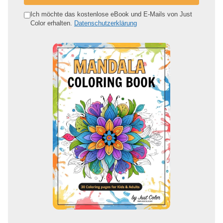
n
e
Ich möchte das kostenlose eBook und E-Mails von Just
Color erhalten.
Datenschutzerklärung
E
-
M
a
i
l
-
A
d
r
e
s
s
e