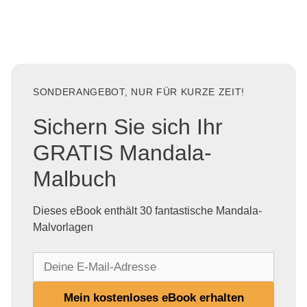
SONDERANGEBOT, NUR FÜR KURZE ZEIT!
Sichern Sie sich Ihr
GRATIS Mandala-
Malbuch
Dieses eBook enthält 30 fantastische Mandala-
Malvorlagen
D
e
i
Mein kostenloses eBook erhalten