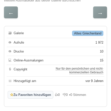
Weitere Ausmalbilder aus dieser Galerie durchsuchen
←
→
🗃
Galerie
Altes Griechenland
👁
Aufrufe
1 972
👁
Drucke
10
💻
Online-Ausmalungen
15
Nur für den persönlichen und nicht-
🔒
Copyright
kommerziellen Gebrauch
📅
Hinzugefügt am
vor 9 Jahren
☆
Zu Favoriten hinzufügen
👍
0
👎
0
•
0 Stimmen
Gefällt mir
Gefällt mir nicht