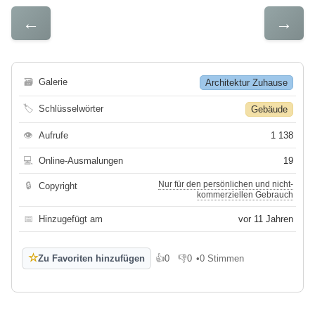
←
→
🗃
Galerie
Architektur Zuhause
🏷
Schlüsselwörter
Gebäude
👁
Aufrufe
1 138
💻
Online-Ausmalungen
19
Nur für den persönlichen und nicht-
🔒
Copyright
kommerziellen Gebrauch
📅
Hinzugefügt am
vor 11 Jahren
☆
Zu Favoriten hinzufügen
👍
0
👎
0
•
0 Stimmen
Gefällt mir
Gefällt mir nicht