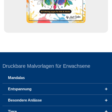
s
e
Druckbare Malvorlagen für Erwachsene
Mandalas
+
Entspannung
+
Besondere Anlässe
+
Tiere