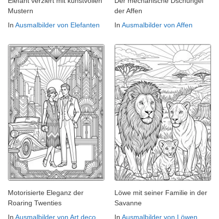
Elefant verziert mit kunstvollen
Der mechanische Dschungel
Mustern
der Affen
In
Ausmalbilder von Elefanten
In
Ausmalbilder von Affen
Motorisierte Eleganz der
Löwe mit seiner Familie in der
Roaring Twenties
Savanne
In
Ausmalbilder von Art deco
In
Ausmalbilder von Löwen