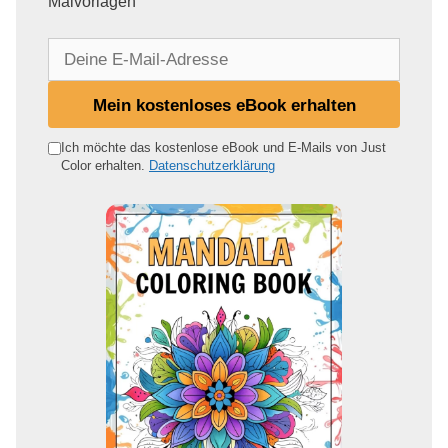
Malvorlagen
D
e
i
Mein kostenloses eBook erhalten
n
e
Ich möchte das kostenlose eBook und E-Mails von Just
Color erhalten.
Datenschutzerklärung
E
-
M
a
i
l
-
A
d
r
e
s