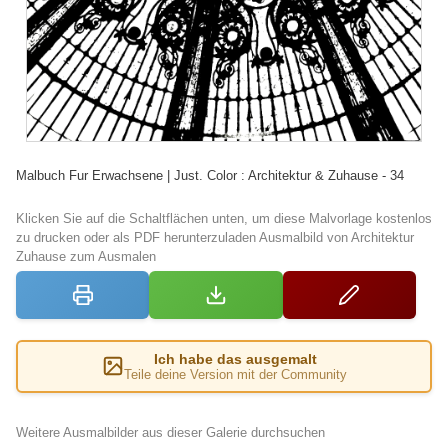
Malbuch Fur Erwachsene | Just. Color : Architektur & Zuhause - 34
Klicken Sie auf die Schaltflächen unten, um diese Malvorlage kostenlos
zu drucken oder als PDF herunterzuladen Ausmalbild von Architektur
Zuhause zum Ausmalen
Ich habe das ausgemalt
Teile deine Version mit der Community
Weitere Ausmalbilder aus dieser Galerie durchsuchen