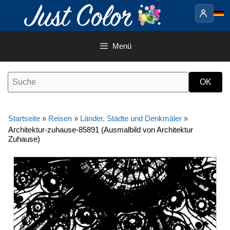
Springe
zum
Inhalt
Menü
Startseite
»
Reisen
»
Länder, Städte und Denkmäler
»
Architektur-zuhause-85891 (Ausmalbild von Architektur
Zuhause)