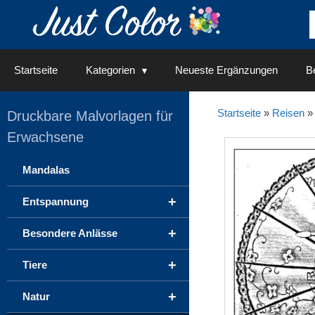
Springe
zum
Inhalt
Startseite
Kategorien
Neueste Ergänzungen
Be
Startseite
»
Reisen
Druckbare Malvorlagen für
Erwachsene
Mandalas
+
Entspannung
+
Besondere Anlässe
+
Tiere
+
Natur