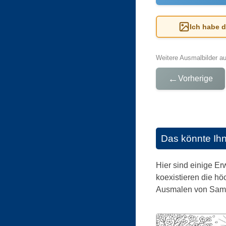
Ich habe 
Weitere Ausmalbilder a
←
Vorherige
Das könnte Ih
Hier sind einige E
koexistieren die hö
Ausmalen von Samur