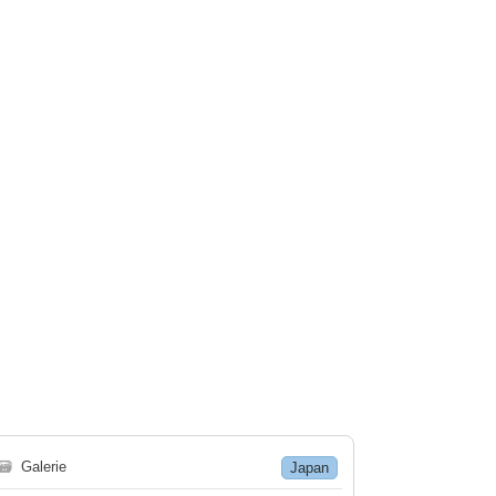
🗃
Galerie
Japan