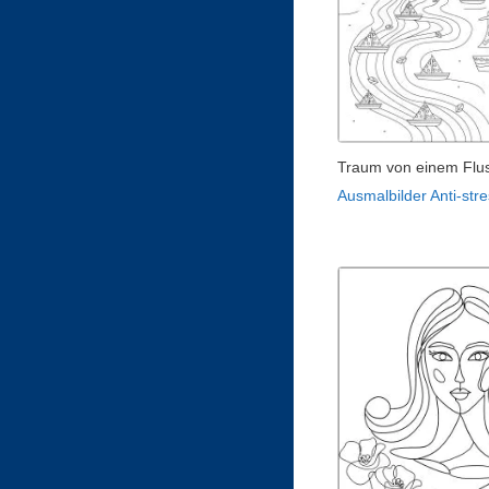
Traum von einem Flu
Ausmalbilder Anti-stre