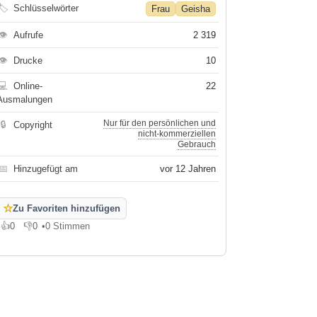
🏷
Schlüsselwörter
Frau
Geisha
👁
Aufrufe
2 319
👁
Drucke
10
💻
Online-
22
Ausmalungen
Nur für den persönlichen und
🔒
Copyright
nicht-kommerziellen
Gebrauch
📅
Hinzugefügt am
vor 12 Jahren
☆
Zu Favoriten hinzufügen
👍
0
👎
0
•
0 Stimmen
Gefällt mir
Gefällt mir nicht