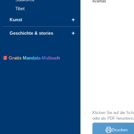
évantail
Tibet
+
Kunst
+
Geschichte & stories
📘 Gratis Mandala-Malbuch
Klicken Sie auf die Sch
oder als PDF herunter
Drucken