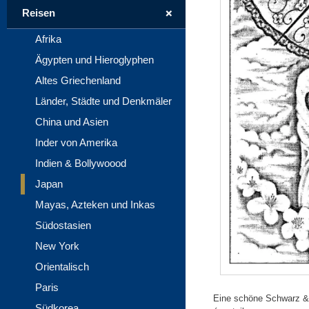
+
Reisen
Afrika
Ägypten und Hieroglyphen
Altes Griechenland
Länder, Städte und Denkmäler
China und Asien
Inder von Amerika
Indien & Bollywoood
Japan
Mayas, Azteken und Inkas
Südostasien
New York
Orientalisch
Paris
Eine schöne Schwarz &
Südkorea