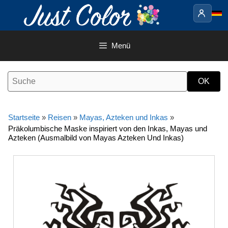
Springe
zum
Inhalt
Menü
Startseite
»
Reisen
»
Mayas, Azteken und Inkas
»
Präkolumbische Maske inspiriert von den Inkas, Mayas und
Azteken (Ausmalbild von Mayas Azteken Und Inkas)