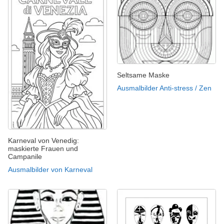
Seltsame Maske
Ausmalbilder Anti-stress / Zen
Karneval von Venedig:
maskierte Frauen und
Campanile
Ausmalbilder von Karneval