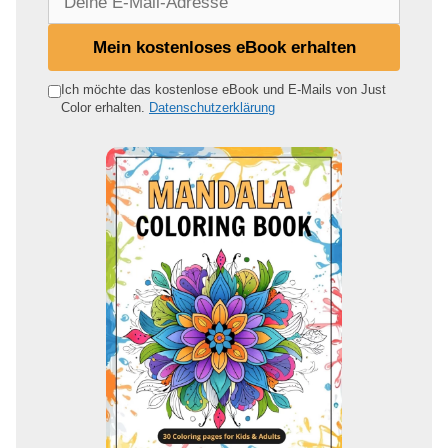
e
i
Mein kostenloses eBook erhalten
n
e
Ich möchte das kostenlose eBook und E-Mails von Just
Color erhalten.
Datenschutzerklärung
E
-
M
a
i
l
-
A
d
r
e
s
s
e