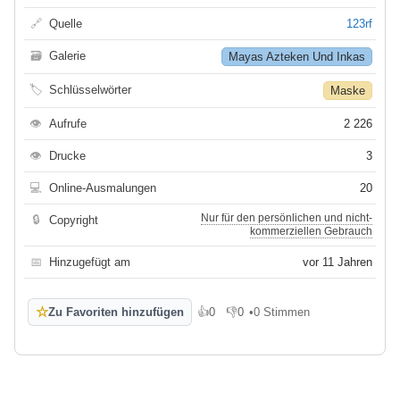
🔗
Quelle
123rf
🗃
Galerie
Mayas Azteken Und Inkas
🏷
Schlüsselwörter
Maske
👁
Aufrufe
2 226
👁
Drucke
3
💻
Online-Ausmalungen
20
Nur für den persönlichen und nicht-
🔒
Copyright
kommerziellen Gebrauch
📅
Hinzugefügt am
vor 11 Jahren
☆
Zu Favoriten hinzufügen
👍
0
👎
0
•
0 Stimmen
Gefällt mir
Gefällt mir nicht