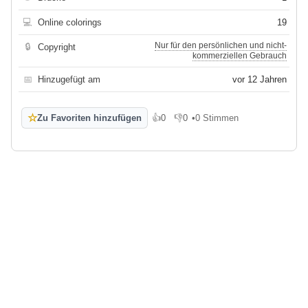
💻
Online colorings
19
Nur für den persönlichen und nicht-
🔒
Copyright
kommerziellen Gebrauch
📅
Hinzugefügt am
vor 12 Jahren
☆
Zu Favoriten hinzufügen
👍
0
👎
0
•
0 Stimmen
Gefällt mir
Gefällt mir nicht