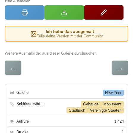
zum Ausmalen
Ich habe das ausgemalt
Teile deine Version mit der Community
Weitere Ausmalbilder aus dieser Galerie durchsuchen
←
→
🗃
Galerie
New York
🏷
Schlüsselwörter
Gebäude
Monument
Städtisch
Vereinigte Staaten
👁
Aufrufe
1 424
👁
Drucke
1