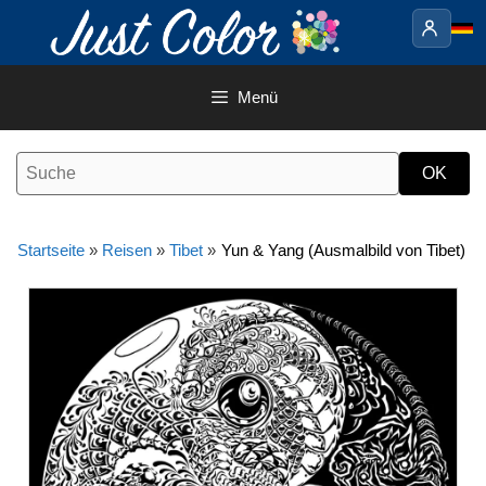
Springe
zum
Inhalt
Menü
Startseite
»
Reisen
»
Tibet
»
Yun & Yang (Ausmalbild von Tibet)