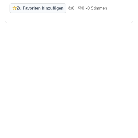
☆
Zu Favoriten hinzufügen
👍
0
👎
0
•
0 Stimmen
Gefällt mir
Gefällt mir nicht