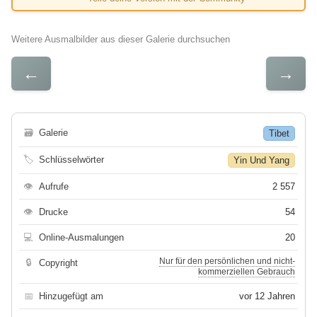
Weitere Ausmalbilder aus dieser Galerie durchsuchen
←
→
🗃
Galerie
Tibet
🏷
Schlüsselwörter
Yin Und Yang
👁
Aufrufe
2 557
👁
Drucke
54
💻
Online-Ausmalungen
20
Nur für den persönlichen und nicht-
🔒
Copyright
kommerziellen Gebrauch
📅
Hinzugefügt am
vor 12 Jahren