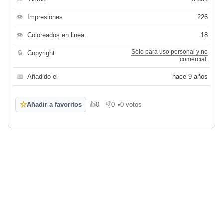
👁
Impresiones
226
👁
Coloreados en linea
18
Sólo para uso personal y no
🔒
Copyright
comercial.
📅
Añadido el
hace 9 años
☆
Añadir a favoritos
👍
0
👎
0
•
0 votos
Me gusta
No me gusta