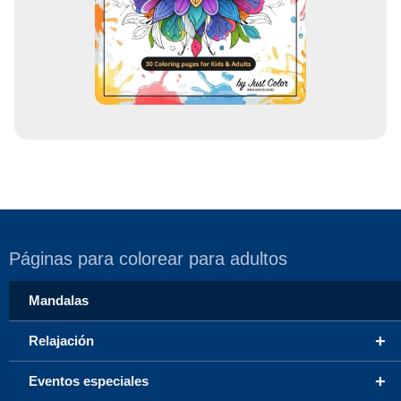
r
e
o
Páginas para colorear para adultos
Mandalas
+
Relajación
+
Eventos especiales