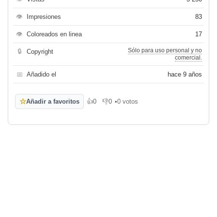
👁
Impresiones
83
👁
Coloreados en linea
17
Sólo para uso personal y no
🔒
Copyright
comercial.
📅
Añadido el
hace 9 años
☆
Añadir a favoritos
👍
0
👎
0
•
0 votos
Me gusta
No me gusta