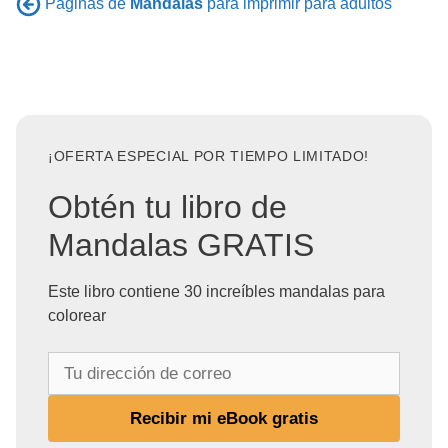
Páginas de
Mandalas
para imprimir para adultos
¡OFERTA ESPECIAL POR TIEMPO LIMITADO!
Obtén tu libro de
Mandalas GRATIS
Este libro contiene 30 increíbles mandalas para
colorear
T
u
d
Recibir mi eBook gratis
i