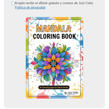
r
Acepto recibir el eBook gratuito y correos de Just Color.
Política de privacidad
e
c
c
i
ó
n
d
e
c
o
r
r
e
o