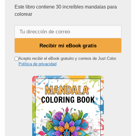
Este libro contiene 30 increíbles mandalas para
colorear
T
u
d
Recibir mi eBook gratis
i
r
Acepto recibir el eBook gratuito y correos de Just Color.
Política de privacidad
e
c
c
i
ó
n
d
e
c
o