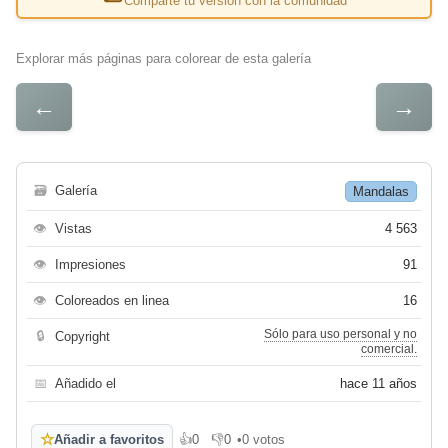
Comparte tu versión con la comunidad
Explorar más páginas para colorear de esta galería
←
→
🗃
Galería
Mandalas
👁
Vistas
4 563
👁
Impresiones
91
👁
Coloreados en linea
16
Sólo para uso personal y no
🔒
Copyright
comercial.
📅
Añadido el
hace 11 años
☆
Añadir a favoritos
👍
0
👎
0
•
0 votos
Me gusta
No me gusta