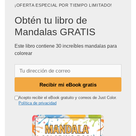
¡OFERTA ESPECIAL POR TIEMPO LIMITADO!
Obtén tu libro de
Mandalas GRATIS
Este libro contiene 30 increíbles mandalas para
colorear
T
u
d
Recibir mi eBook gratis
i
r
Acepto recibir el eBook gratuito y correos de Just Color.
Política de privacidad
e
c
c
i
ó