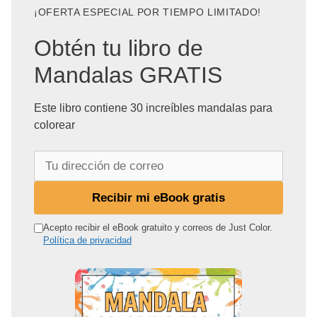
¡OFERTA ESPECIAL POR TIEMPO LIMITADO!
Obtén tu libro de
Mandalas GRATIS
Este libro contiene 30 increíbles mandalas para
colorear
T
u
d
Recibir mi eBook gratis
i
r
Acepto recibir el eBook gratuito y correos de Just Color.
Política de privacidad
e
c
c
i
ó