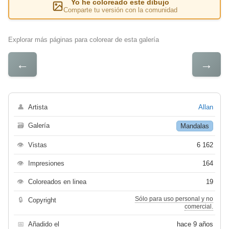
Yo he coloreado este dibujo
Comparte tu versión con la comunidad
Explorar más páginas para colorear de esta galería
←
→
👤
Artista
Allan
🗃
Galería
Mandalas
👁
Vistas
6 162
👁
Impresiones
164
👁
Coloreados en linea
19
Sólo para uso personal y no
🔒
Copyright
comercial.
📅
Añadido el
hace 9 años