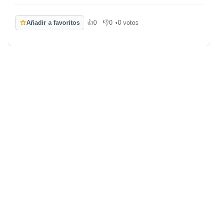
☆
Añadir a favoritos
👍
0
👎
0
•
0 votos
Me gusta
No me gusta