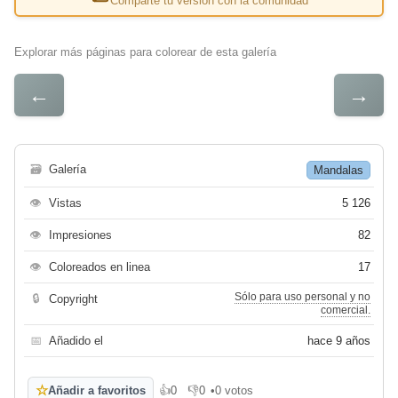
Comparte tu versión con la comunidad
Explorar más páginas para colorear de esta galería
←
→
🗃
Galería
Mandalas
👁
Vistas
5 126
👁
Impresiones
82
👁
Coloreados en linea
17
Sólo para uso personal y no
🔒
Copyright
comercial.
📅
Añadido el
hace 9 años
☆
Añadir a favoritos
👍
0
👎
0
•
0 votos
Me gusta
No me gusta