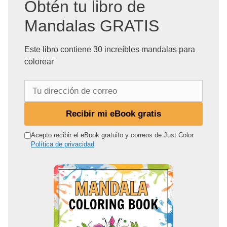
Obtén tu libro de
Mandalas GRATIS
Este libro contiene 30 increíbles mandalas para
colorear
T
u
d
Recibir mi eBook gratis
i
r
Acepto recibir el eBook gratuito y correos de Just Color.
Política de privacidad
e
c
c
i
ó
n
d