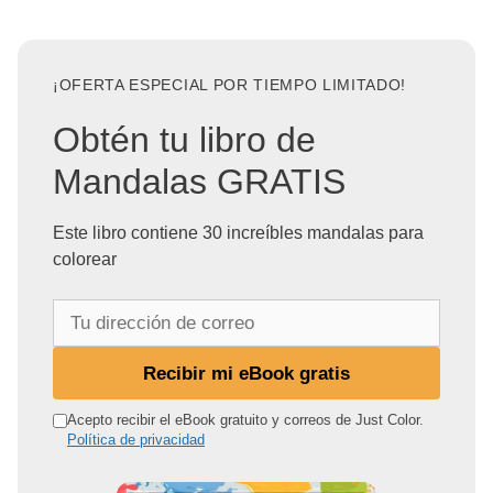
¡OFERTA ESPECIAL POR TIEMPO LIMITADO!
Obtén tu libro de
Mandalas GRATIS
Este libro contiene 30 increíbles mandalas para
colorear
T
u
d
Recibir mi eBook gratis
i
r
Acepto recibir el eBook gratuito y correos de Just Color.
Política de privacidad
e
c