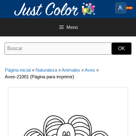
Saltar
al
contenido
Menú
Página inicial
»
Naturaleza
»
Animales
»
Aves
»
Aves-21001 (Página para imprimir)