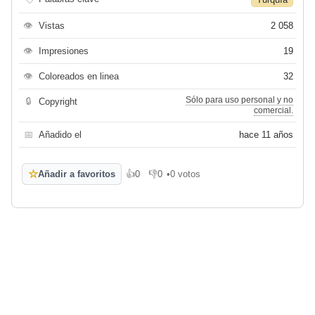
👁
Vistas
2 058
👁
Impresiones
19
👁
Coloreados en linea
32
Sólo para uso personal y no
🔒
Copyright
comercial.
📅
Añadido el
hace 11 años
☆
Añadir a favoritos
👍
0
👎
0
•
0 votos
Me gusta
No me gusta