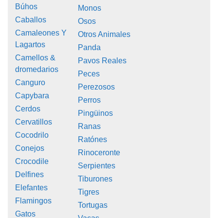
Búhos
Monos
Caballos
Osos
Camaleones Y
Otros Animales
Lagartos
Panda
Camellos &
Pavos Reales
dromedarios
Peces
Canguro
Perezosos
Capybara
Perros
Cerdos
Pingüinos
Cervatillos
Ranas
Cocodrilo
Ratónes
Conejos
Rinoceronte
Crocodile
Serpientes
Delfines
Tiburones
Elefantes
Tigres
Flamingos
Tortugas
Gatos