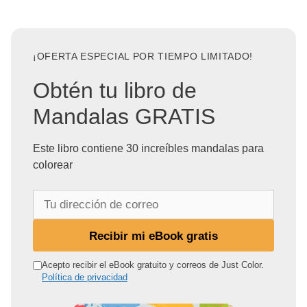
¡OFERTA ESPECIAL POR TIEMPO LIMITADO!
Obtén tu libro de
Mandalas GRATIS
Este libro contiene 30 increíbles mandalas para
colorear
T
u
d
Recibir mi eBook gratis
i
r
Acepto recibir el eBook gratuito y correos de Just Color.
Política de privacidad
e
c