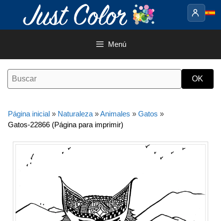
Saltar
al
contenido
Menú
Página inicial
»
Naturaleza
»
Animales
»
Gatos
»
Gatos-22866 (Página para imprimir)