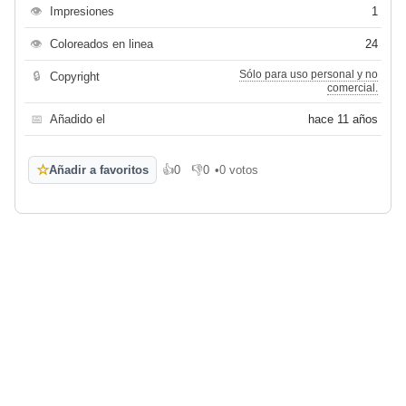
👁
Impresiones
1
👁
Coloreados en linea
24
Sólo para uso personal y no
🔒
Copyright
comercial.
📅
Añadido el
hace 11 años
☆
Añadir a favoritos
👍
0
👎
0
•
0 votos
Me gusta
No me gusta