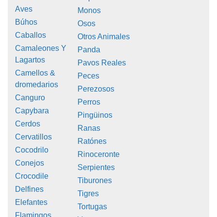
Aves
Monos
Búhos
Osos
Caballos
Otros Animales
Camaleones Y
Panda
Lagartos
Pavos Reales
Camellos &
Peces
dromedarios
Perezosos
Canguro
Perros
Capybara
Pingüinos
Cerdos
Ranas
Cervatillos
Ratónes
Cocodrilo
Rinoceronte
Conejos
Serpientes
Crocodile
Tiburones
Delfines
Tigres
Elefantes
Tortugas
Flamingos