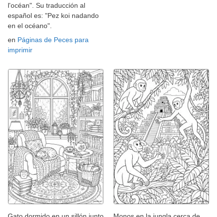
l'océan". Su traducción al
español es: "Pez koi nadando
en el océano".
en
Páginas de Peces para
imprimir
Gato dormido en un sillón junto
Monos en la jungla cerca de