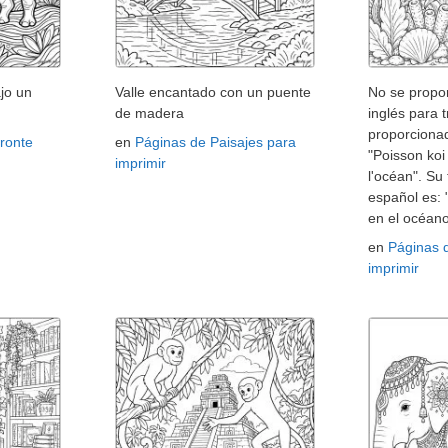
jo un
Valle encantado con un puente
No se propor
de madera
inglés para t
proporcionad
ronte
en
Páginas de Paisajes para
"Poisson ko
imprimir
l'océan". Su
español es:
en el océano
en
Páginas 
imprimir