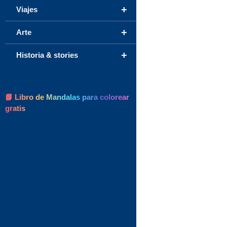
+
Viajes
+
Arte
+
Historia & stories
📘 Libro de Mandalas para colorear
gratis