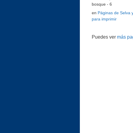
bosque - 6
en
Páginas de Selva 
para imprimir
Puedes ver
más pag