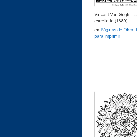
Vincent Van Gogh - L
estrellada (1889)
en
Páginas de Obra d
para imprimir