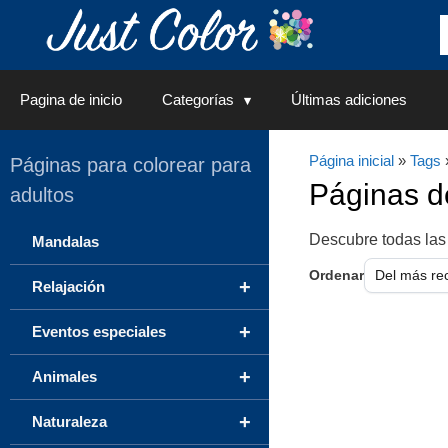
Saltar
al
contenido
Pagina de inicio
Categorías
Últimas adiciones
Página inicial
»
Tags
Páginas para colorear para
Páginas 
adultos
Descubre todas las
Mandalas
Ordenar
+
Relajación
+
Eventos especiales
+
Animales
+
Naturaleza