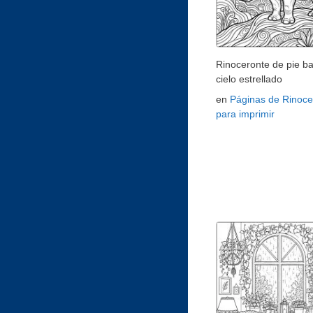
Rinoceronte de pie ba
cielo estrellado
en
Páginas de Rinoce
para imprimir