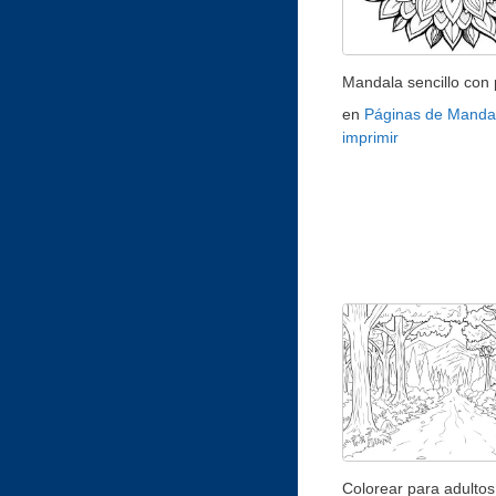
Mandala sencillo con 
en
Páginas de Manda
imprimir
Colorear para adultos 