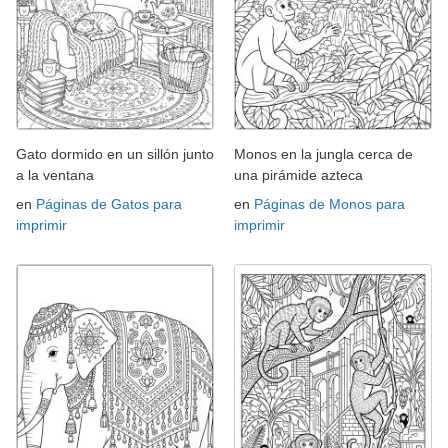
Gato dormido en un sillón junto
Monos en la jungla cerca de
a la ventana
una pirámide azteca
en
Páginas de Gatos para
en
Páginas de Monos para
imprimir
imprimir