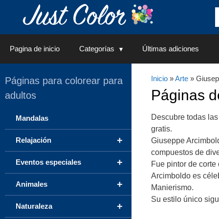
Saltar
al
contenido
Pagina de inicio
Categorías
Últimas adiciones
Inicio
»
Arte
» Giusep
Páginas para colorear para
Páginas 
adultos
Descubre todas las
Mandalas
gratis.
+
Relajación
Giuseppe Arcimboldo
compuestos de diver
+
Eventos especiales
Fue pintor de cort
Arcimboldo es céleb
+
Animales
Manierismo.
Su estilo único sig
+
Naturaleza