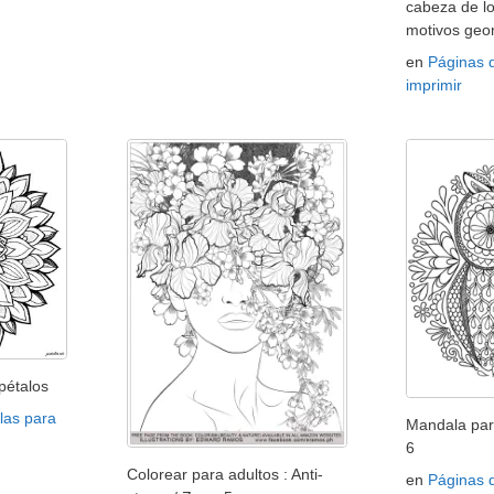
cabeza de l
motivos geo
en
Páginas 
imprimir
pétalos
las para
Mandala par
6
Colorear para adultos : Anti-
en
Páginas 