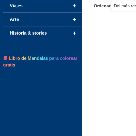
+
Viajes
Ordenar
+
Arte
+
Historia & stories
📘 Libro de Mandalas para colorear
gratis