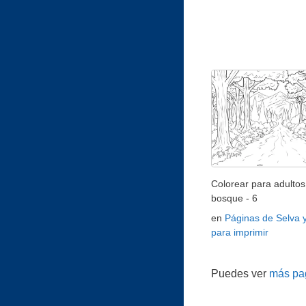
Colorear para adultos 
bosque - 6
en
Páginas de Selva 
para imprimir
Puedes ver
más pag