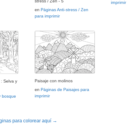
stress / Zen - 5
imprimir
en
Páginas Anti-stress / Zen
para imprimir
Paisaje con molinos
: Selva y
en
Páginas de Paisajes para
imprimir
y bosque
inas para colorear aquí →