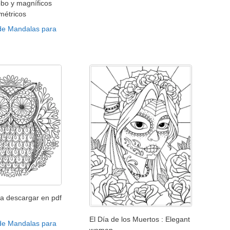
obo y magníficos
métricos
de Mandalas para
a descargar en pdf
El Día de los Muertos : Elegant
de Mandalas para