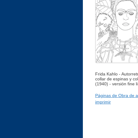
Frida Kahlo - Autorret
collar de espinas y col
(1940) - versión fine l
Páginas de Obra de a
imprimir