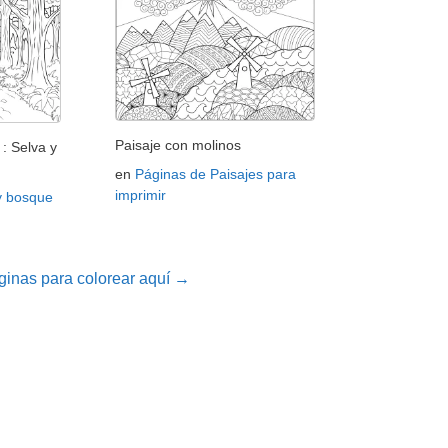
Paisaje con molinos
: Selva y
en
Páginas de Paisajes para
imprimir
y bosque
inas para colorear aquí →