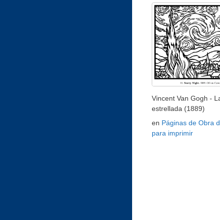
Vincent Van Gogh - L
estrellada (1889)
en
Páginas de Obra d
para imprimir