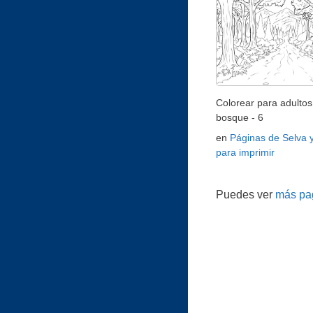
Colorear para adultos 
bosque - 6
en
Páginas de Selva 
para imprimir
Puedes ver
más pag