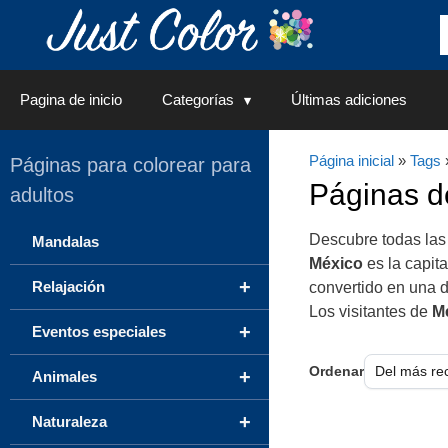
Saltar
al
contenido
Pagina de inicio
Categorías
Últimas adiciones
Página inicial
»
Tags
Páginas para colorear para
Páginas 
adultos
Descubre todas las
Mandalas
México
es la capita
+
Relajación
convertido en una 
Los visitantes de
M
+
Eventos especiales
Ordenar
+
Animales
+
Naturaleza