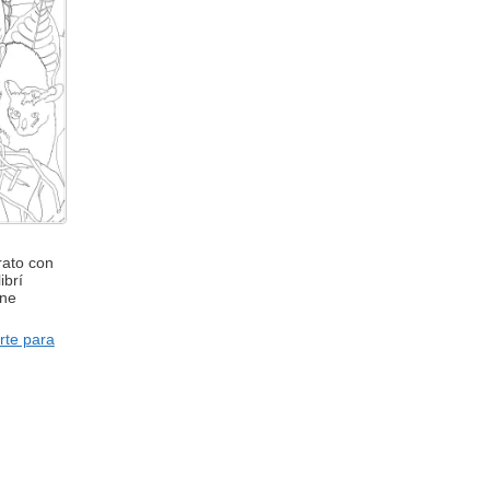
rato con
ibrí
ine
rte para