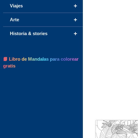
+
Viajes
+
Arte
+
Historia & stories
📘 Libro de Mandalas para colorear
gratis