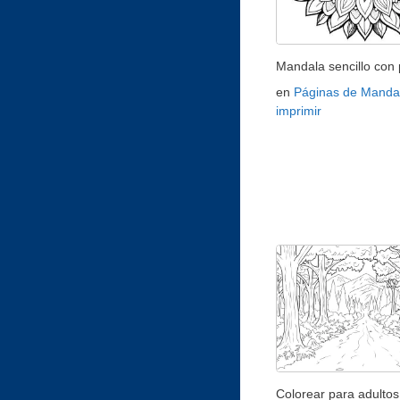
Mandala sencillo con 
en
Páginas de Manda
imprimir
Colorear para adultos 