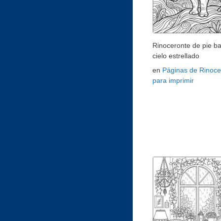
Rinoceronte de pie ba
cielo estrellado
en
Páginas de Rinoce
para imprimir