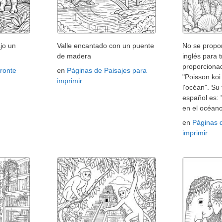
jo un
Valle encantado con un puente
No se propor
de madera
inglés para t
proporcionad
ronte
en
Páginas de Paisajes para
"Poisson ko
imprimir
l'océan". Su
español es:
en el océano
en
Páginas 
imprimir