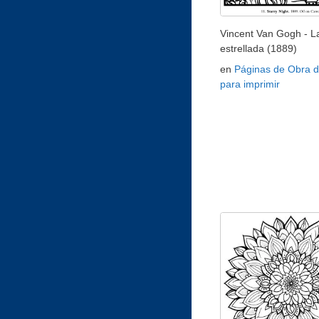
Vincent Van Gogh - L
estrellada (1889)
en
Páginas de Obra d
para imprimir