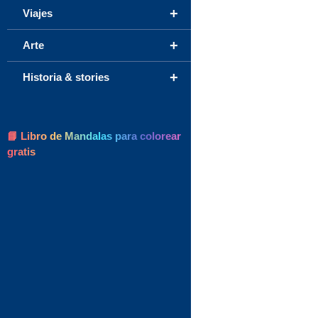
+
Viajes
+
Arte
+
Historia & stories
📘 Libro de Mandalas para colorear
gratis