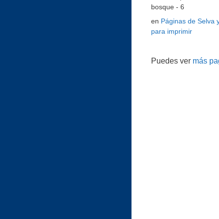
bosque - 6
en
Páginas de Selva 
para imprimir
Puedes ver
más pag