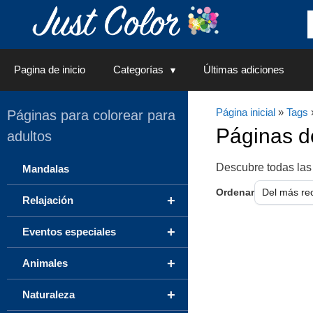
Saltar
al
contenido
Pagina de inicio
Categorías
Últimas adiciones
Página inicial
»
Tags
Páginas para colorear para
Páginas 
adultos
Descubre todas las
Mandalas
Ordenar
+
Relajación
+
Eventos especiales
+
Animales
+
Naturaleza