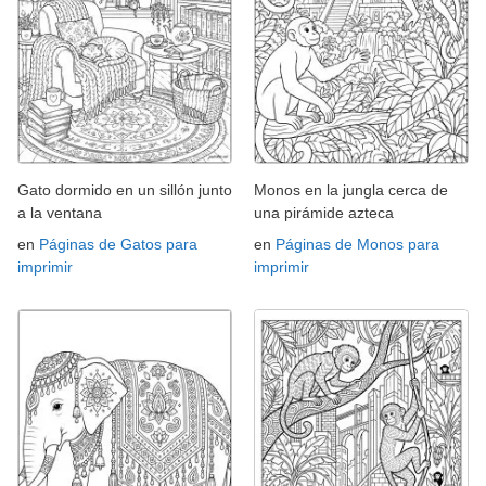
Gato dormido en un sillón junto
Monos en la jungla cerca de
a la ventana
una pirámide azteca
en
Páginas de Gatos para
en
Páginas de Monos para
imprimir
imprimir