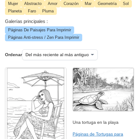
Mujer
Abstracto
Amor
Corazón
Mar
Geometría
Sol
Planeta
Faro
Pluma
Galerías principales :
Páginas De Paisajes Para Imprimir
Páginas Anti-stress / Zen Para Imprimir
Ordenar
Una tortuga en la playa
Páginas de Tortugas para