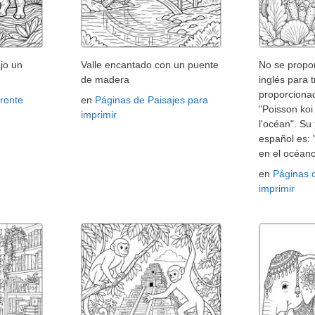
jo un
Valle encantado con un puente
No se propor
de madera
inglés para t
proporcionad
ronte
en
Páginas de Paisajes para
"Poisson ko
imprimir
l'océan". Su
español es:
en el océano
en
Páginas 
imprimir