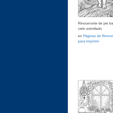
Rinoceronte de pie ba
cielo estrellado
en
Páginas de Rinoce
para imprimir