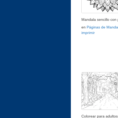
Mandala sencillo con 
en
Páginas de Manda
imprimir
Colorear para adultos 