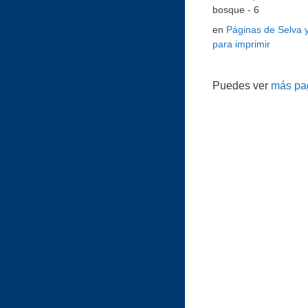
bosque - 6
en
Páginas de Selva 
para imprimir
Puedes ver
más pag