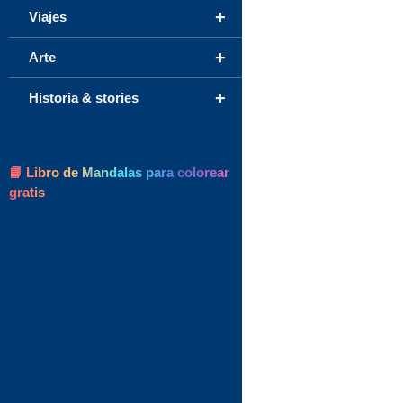
+
Viajes
+
Arte
+
Historia & stories
📘 Libro de Mandalas para colorear
gratis