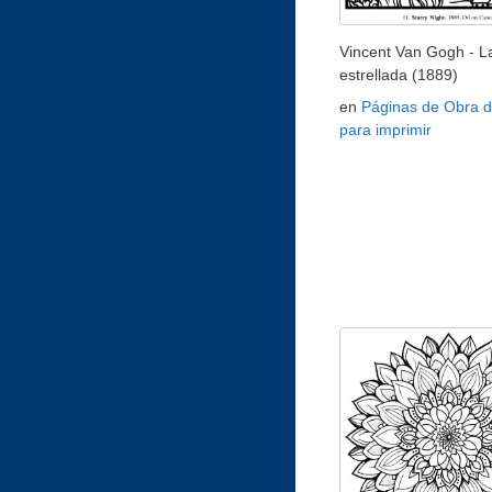
Vincent Van Gogh - L
estrellada (1889)
en
Páginas de Obra d
para imprimir