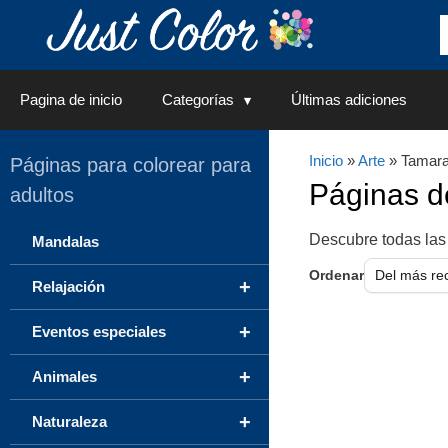
Saltar
al
contenido
Pagina de inicio
Categorías
Últimas adiciones
Inicio
»
Arte
» Tamara
Páginas para colorear para
Páginas 
adultos
Descubre todas las
Mandalas
Ordenar
+
Relajación
+
Eventos especiales
+
Animales
+
Naturaleza