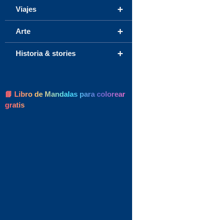
+
Viajes
+
Arte
+
Historia & stories
📘 Libro de Mandalas para colorear
gratis