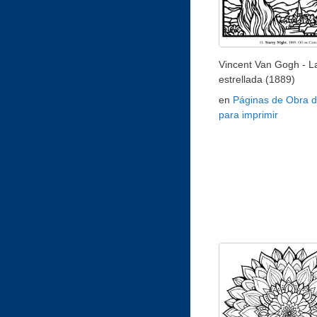
Vincent Van Gogh - L
estrellada (1889)
en
Páginas de Obra d
para imprimir