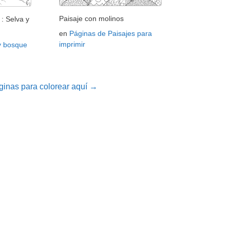
Paisaje con molinos
: Selva y
en
Páginas de Paisajes para
imprimir
y bosque
inas para colorear aquí →