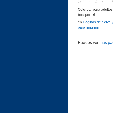
Colorear para adultos 
bosque - 6
en
Páginas de Selva 
para imprimir
Puedes ver
más pag