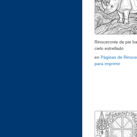
Rinoceronte de pie ba
cielo estrellado
en
Páginas de Rinoce
para imprimir