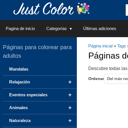
Saltar
al
contenido
Pagina de inicio
Categorías
Últimas adiciones
Página inicial
»
Tags
»
Páginas para colorear para
Páginas 
adultos
Descubre todas las
Mandalas
Ordenar
+
Relajación
+
Eventos especiales
+
Animales
+
Naturaleza