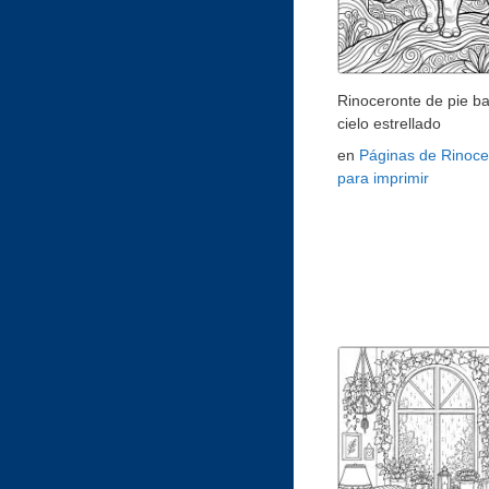
Rinoceronte de pie ba
cielo estrellado
en
Páginas de Rinoce
para imprimir