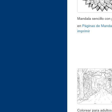
Mandala sencillo con 
en
Páginas de Manda
imprimir
Colorear para adultos 