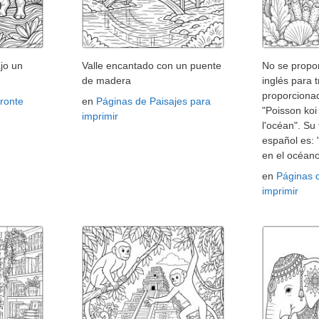
jo un
Valle encantado con un puente
No se propor
de madera
inglés para t
proporcionad
ronte
en
Páginas de Paisajes para
"Poisson ko
imprimir
l'océan". Su
español es:
en el océano
en
Páginas 
imprimir