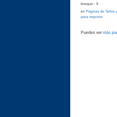
bosque - 6
en
Páginas de Selva 
para imprimir
Puedes ver
más pag