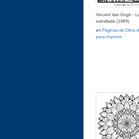
Vincent Van Gogh - L
estrellada (1889)
en
Páginas de Obra d
para imprimir