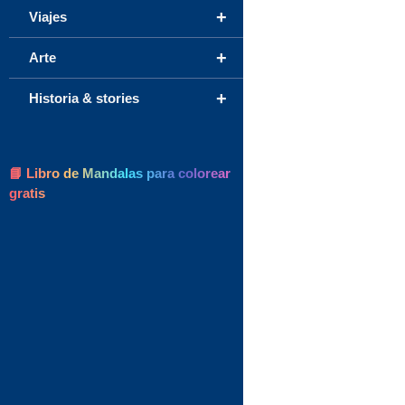
+
Viajes
+
Arte
+
Historia & stories
📘 Libro de Mandalas para colorear
gratis