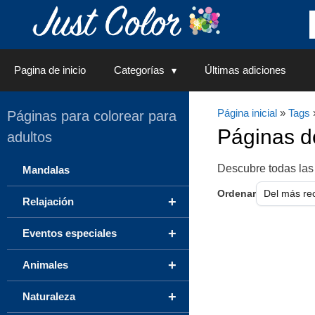
Saltar
al
contenido
Pagina de inicio
Categorías
Últimas adiciones
Página inicial
»
Tags
»
Páginas para colorear para
Páginas 
adultos
Descubre todas las
Mandalas
Ordenar
+
Relajación
+
Eventos especiales
+
Animales
+
Naturaleza