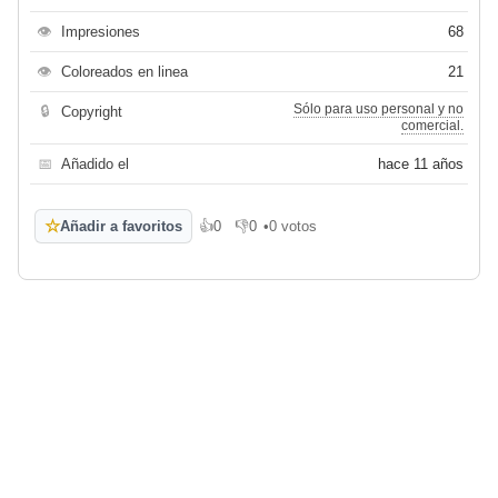
👁
Impresiones
68
👁
Coloreados en linea
21
Sólo para uso personal y no
🔒
Copyright
comercial.
📅
Añadido el
hace 11 años
☆
Añadir a favoritos
👍
0
👎
0
•
0 votos
Me gusta
No me gusta