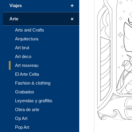
+
Viajes
+
Arte
Arts and Crafts
Arquitectura
Art brut
Art deco
Art nouveau
El Arte Celta
Fashion & clothing
Grabados
Leyendas y graffitis
Obra de arte
Op Art
Pop Art