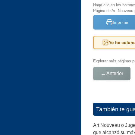
Haga clic en los botone
Página de Art Nouveau 
Imprimir
Yo he colore
Explorar más páginas pa
←
Anterior
También te gu
Art Nouveau o Jugend
que alcanzó su máxi