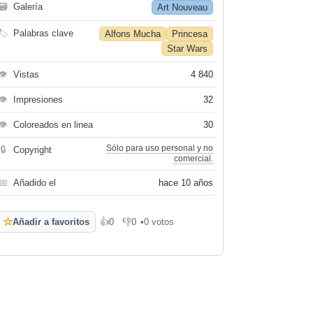
🗃
Galería
Art Nouveau
🏷
Palabras clave
Alfons Mucha
Princesa
Star Wars
👁
Vistas
4 840
👁
Impresiones
32
👁
Coloreados en linea
30
Sólo para uso personal y no
🔒
Copyright
comercial.
📅
Añadido el
hace 10 años
☆
Añadir a favoritos
👍
0
👎
0
•
0 votos
Me gusta
No me gusta