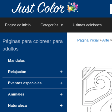
Saltar
al
contenido
Pagina de inicio
Categorías
Últimas adiciones
Página inicial
»
Arte
Páginas para colorear para
adultos
Mandalas
+
Relajación
+
Eventos especiales
+
Animales
+
Naturaleza