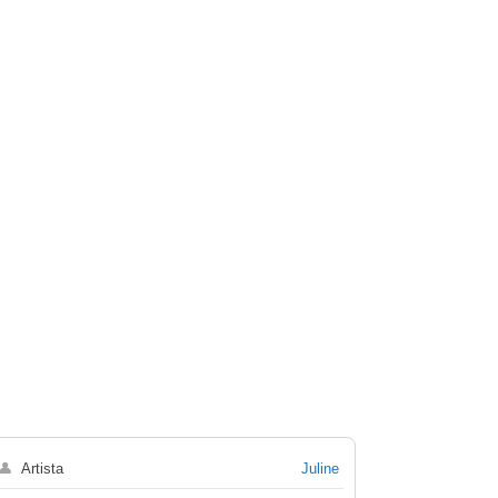
👤
Artista
Juline