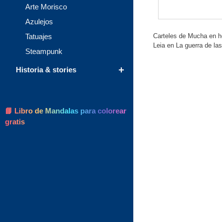
Arte Morisco
Azulejos
Carteles de Mucha en hom
Tatuajes
Leia en La guerra de las
Steampunk
+
Historia & stories
📘 Libro de Mandalas para colorear
gratis